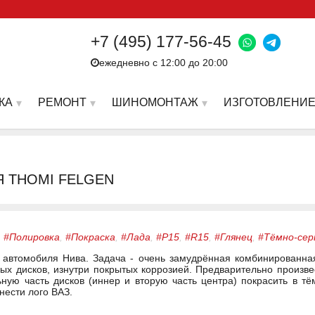
+7 (495) 177-56-45
ежедневно с 12:00 до 20:00
КА
РЕМОНТ
ШИНОМОНТАЖ
ИЗГОТОВЛЕНИЕ
Я THOMI FELGEN
,
#Полировка
,
#Покраска
,
#Лада
,
#Р15
,
#R15
,
#Глянец
,
#Тёмно-сер
 автомобиля Нива. Задача - очень замудрённая комбинированна
ых дисков, изнутри покрытых коррозией. Предварительно произве
ьную часть дисков (иннер и вторую часть центра) покрасить в 
нести лого ВАЗ.