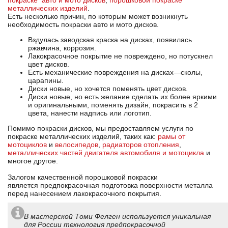
покраске
авто и мото дисков
,
порошковой покраске
металлических изделий
.
Есть несколько причин, по которым может возникнуть
необходимость покраски авто и мото дисков.
Вздулась заводская краска на дисках, появилась
ржавчина, коррозия.
Лакокрасочное покрытие не повреждено, но потускнел
цвет дисков.
Есть механические повреждения на дисках—сколы,
царапины.
Диски новые, но хочется поменять цвет дисков.
Диски новые, но есть желание сделать их более яркими
и оригинальными, поменять дизайн, покрасить в 2
цвета, нанести надпись или логотип.
Помимо покраски дисков, мы предоставляем услуги по
покраске металлических изделий, таких как:
рамы от
мотоциклов
и
велосипедов
,
радиаторов отопления
,
металлических частей двигателя автомобиля и мотоцикла
и
многое другое.
Залогом качественной порошковой покраски
является предпокрасочная подготовка поверхности металла
перед нанесением лакокрасочного покрытия.
В мастерской Томи Фелген используется уникальная
для России технология предпокрасочной