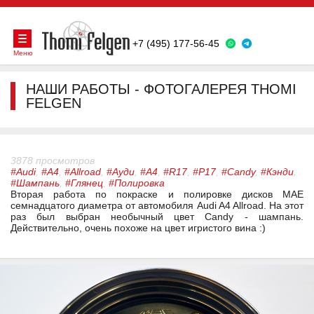
+7 (495) 177-56-45
Меню
НАШИ РАБОТЫ - ФОТОГАЛЕРЕЯ THOMI
FELGEN
3878 просмотров
#Audi
,
#A4
,
#Allroad
,
#Ауди
,
#А4
,
#R17
,
#Р17
,
#Candy
,
#Кэнди
,
#Шампань
,
#Глянец
,
#Полировка
Вторая работа по покраске и полировке дисков MAE
семнадцатого диаметра от автомобиля Audi A4 Allroad. На этот
раз был выбран необычный цвет Candy - шампань.
Действительно, очень похоже на цвет игристого вина :)