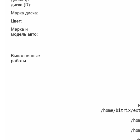
диска (R):
Марка диска:
Цвет:
Марка и
модель авто:
Выполненные
работы:
/home/bitrix/ex
	/home/bitrix/ext_www/thomifelgen.ru/bitrix/modules/main/classes/general/component.php:614

	/home/bitrix/ext_www/thomifelgen.ru/bitrix/modules/main/classes/general/component.php:673
