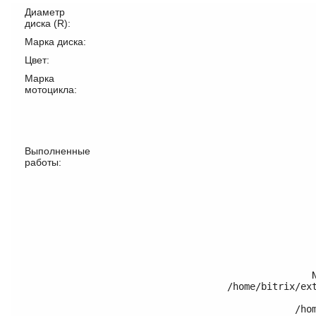
Диаметр
диска (R):
Марка диска:
Цвет:
Марка
мотоцикла:
Выполненные
работы:
/home/bitrix/ex
	/home/bitrix/ext_www/thomifelgen.ru/bitrix/modules/main/classes/general/component.php:614
