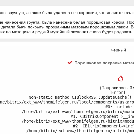
ы вручную, а также была удалена вся коррозия, что является зал
ле нанесения грунта, была нанесена белая порошковая краска. По
и, детали были покрыты прозрачным матовым порошковым лаком. В
 их на мотоцикл и редкий музейный экспонат снова будет радовать 
черный
Порошковая покраска мета
(Понравилось: 3
[Error] 

Non-static method CIBlockRSS::UpdateCache() 
me/bitrix/ext_www/thomifelgen.ru/local/components/askaro
#0: include

	/home/bitrix/ext_www/thomifelgen.ru/bitrix/modules/main/classes/general/component.php:614

#1: CBitrixComponent->__inc
	/home/bitrix/ext_www/thomifelgen.ru/bitrix/modules/main/classes/general/component.php:673

#2: CBitrixComponent->incl
	/home/bitrix/ext_www/thomifelgen.ru/bitrix/modules/main/classes/general/main.php:1037
