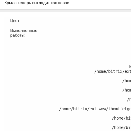
Крыло теперь выглядит как новое.
Цвет:
Выполненные
работы:
/home/bitrix/ex
	/home/bitrix/ext_www/thomifelgen.ru/bitrix/modules/main/classes/general/component.php:614

	/home/bitrix/ext_www/thomifelgen.ru/bitrix/modules/main/classes/general/component.php:673

	/home/bitrix/ext_www/thomifelgen.ru/bitrix/modules/main/classes/general/main.php:1037

	/home/bitrix/ext_www/thomifelgen.ru/local/templates/nshab_1/components/bitrix/catalog/.default/bitrix/catalog.element/.default/template.php:120

	/home/bitrix/ext_www/thomifelgen.ru/bitrix/modules/main/classes/general/component_template.php:720

	/home/bitrix/ext_www/thomifelgen.ru/bitrix/modules/main/classes/general/component_template.php:815
