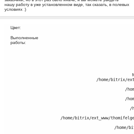
нашу работу в уже установленном виде, так сказать, в полевых
условиях :)
Цвет:
Выполненные
работы:
/home/bitrix/ex
	/home/bitrix/ext_www/thomifelgen.ru/bitrix/modules/main/classes/general/component.php:614

	/home/bitrix/ext_www/thomifelgen.ru/bitrix/modules/main/classes/general/component.php:673

	/home/bitrix/ext_www/thomifelgen.ru/bitrix/modules/main/classes/general/main.php:1037

	/home/bitrix/ext_www/thomifelgen.ru/local/templates/nshab_1/components/bitrix/catalog/.default/bitrix/catalog.element/.default/template.php:120

	/home/bitrix/ext_www/thomifelgen.ru/bitrix/modules/main/classes/general/component_template.php:720
