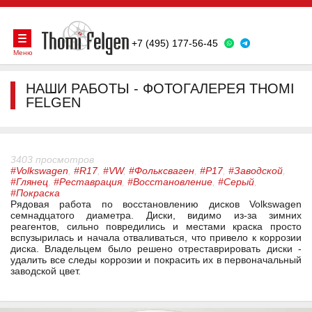
+7 (495) 177-56-45
Меню
НАШИ РАБОТЫ - ФОТОГАЛЕРЕЯ THOMI
FELGEN
3403 просмотров
#Volkswagen
,
#R17
,
#VW
,
#Фольксваген
,
#Р17
,
#Заводской
,
#Глянец
,
#Реставрация
,
#Восстановление
,
#Серый
,
#Покраска
Рядовая работа по восстановлению дисков Volkswagen
семнадцатого диаметра. Диски, видимо из-за зимних
реагентов, сильно повредились и местами краска просто
вспузырилась и начала отваливаться, что привело к коррозии
диска. Владельцем было решено отреставрировать диски -
удалить все следы коррозии и покрасить их в первоначальный
заводской цвет.