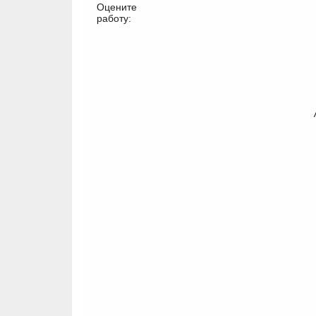
Оцените
работу:
	/home/bitrix/ext_www/thomifelgen.ru/local/templates/nshab_1/components/bitrix/catalog/.default/element.php:2

	/home/bitrix/ext_www/thomifelgen.ru/bitrix
	/home/bitrix/ext_www/thomifelgen.ru/bitrix