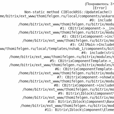
(Понравилось: 3
[Error] 

Non-static method CIBlockRSS::UpdateCache() 
me/bitrix/ext_www/thomifelgen.ru/local/components/askaro
#0: include

	/home/bitrix/ext_www/thomifelgen.ru/bitrix/modules/main/classes/general/component.php:614

#1: CBitrixComponent->__inc
	/home/bitrix/ext_www/thomifelgen.ru/bitrix/modules/main/classes/general/component.php:673

#2: CBitrixComponent->incl
	/home/bitrix/ext_www/thomifelgen.ru/bitrix/modules/main/classes/general/main.php:1037

#3: CAllMain->IncludeC
#4: include(stri
/modules/main/classes/general/component_template.php:720

#5: CBitrixComponentTemplate->__
/modules/main/classes/general/component_template.php:815

#6: CBitrixComponentTemplate-
	/home/bitrix/ext_www/thomifelgen.ru/bitrix/modules/main/classes/general/component.php:755

#7: CBitrixComponent->showCo
	/home/bitrix/ext_www/thomifelgen.ru/bitrix/modules/main/classes/general/component.php:703

#8: CBitrixComponent->includeC
	/home/bitrix/ext_www/thomifelgen.ru/bitrix/modules/iblock/lib/component/base.php:4042

#9: Bitrix\Iblock\Component\
	/home/bitrix/ext_www/thomifelgen.ru/bitrix/modules/iblock/lib/component/base.php:4021

#10: Bitrix\Iblock\Component\Base
	/home/bitrix/ext_www/thomifelgen.ru/bitrix/modules/iblock/lib/component/element.php:228

#11: Bitrix\Iblock\Component\Eleme