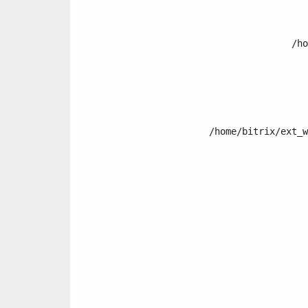
/ho
	/home/bitrix/ext_www/thomifelgen.ru/local/templates/nshab_1/components/bitrix/catalog/.default/bitrix/catalog.element/.default/template.php:120

	/home/bitrix/ext_www/thomifelgen.ru/bitrix
	/home/bitrix/ext_www/thomifelgen.ru/bitrix