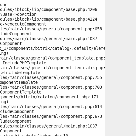
unc

\Base->doAction

e->executeComponent

ludeComponent

Component

ng)

_IncludePHPTemplate

>IncludeTemplate

mponentTemplate

ComponentTemplate

ng)

cludeComponent

ludeComponent

Component
