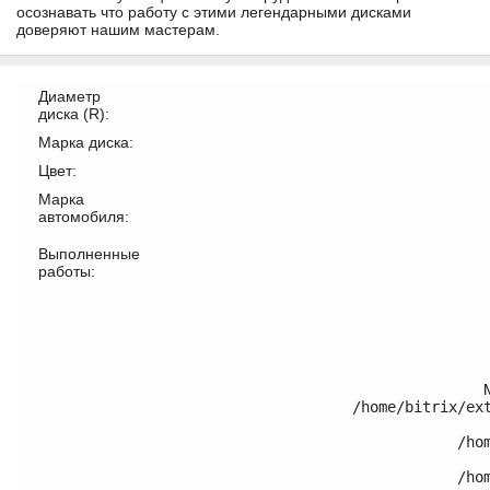
осознавать что работу с этими легендарными дисками
доверяют нашим мастерам.
Диаметр
диска (R):
Марка диска:
Цвет:
Марка
автомобиля:
Выполненные
работы:
/home/bitrix/ex
	/home/bitrix/ext_www/thomifelgen.ru/bitrix/modules/main/classes/general/component.php:614

	/home/bitrix/ext_www/thomifelgen.ru/bitrix/modules/main/classes/general/component.php:673
