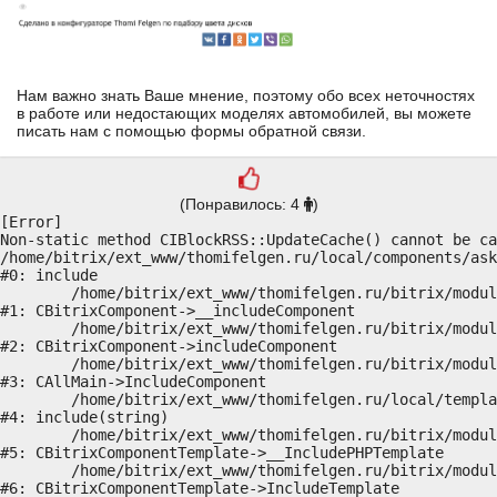
Нам важно знать Ваше мнение, поэтому обо всех неточностях
в работе или недостающих моделях автомобилей, вы можете
писать нам с помощью формы обратной связи.
(Понравилось: 4
)
[Error] 

Non-static method CIBlockRSS::UpdateCache() cannot be ca
/home/bitrix/ext_www/thomifelgen.ru/local/components/ask
#0: include

	/home/bitrix/ext_www/thomifelgen.ru/bitrix/modules/main/classes/general/component.php:614

#1: CBitrixComponent->__includeComponent

	/home/bitrix/ext_www/thomifelgen.ru/bitrix/modules/main/classes/general/component.php:673

#2: CBitrixComponent->includeComponent

	/home/bitrix/ext_www/thomifelgen.ru/bitrix/modules/main/classes/general/main.php:1037

#3: CAllMain->IncludeComponent

	/home/bitrix/ext_www/thomifelgen.ru/local/templates/nshab_1/components/bitrix/news/main/bitrix/news.detail/.default/template.php:16

#4: include(string)

	/home/bitrix/ext_www/thomifelgen.ru/bitrix/modules/main/classes/general/component_template.php:720

#5: CBitrixComponentTemplate->__IncludePHPTemplate

	/home/bitrix/ext_www/thomifelgen.ru/bitrix/modules/main/classes/general/component_template.php:815

#6: CBitrixComponentTemplate->IncludeTemplate
