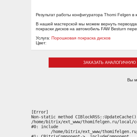
Результат работы конфигуратора Thomi Felgen в 
В нашей мастерской мы можем вернуть первоздан
покраски дисков на автомобиль FAW Besturn пер
Услуга:
Порошковая покраска дисков
Цвет:
ЗАКАЗАТЬ АНАЛОГИЧНУЮ 
Вы м
[Error] 

Non-static method CIBlockRSS::UpdateCache()
/home/bitrix/ext_www/thomifelgen.ru/local/c
#0: include

	/home/bitrix/ext_www/thomifelgen.ru/bitrix/modules/main/classes/general/component.php:614

#1: CBitrixComponent->__includeComponent
