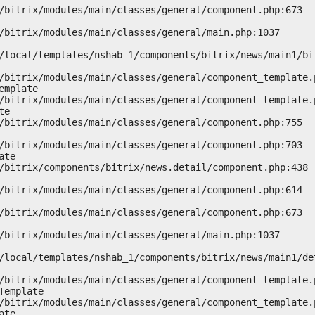
mplate

e

te

emplate

te
