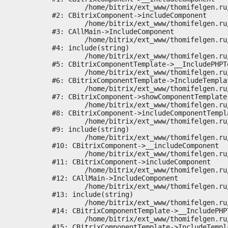
	/home/bitrix/ext_www/thomifelgen.ru/bitrix/modules/main/classes/general/component.php:673

#2: CBitrixComponent->includeComponent

	/home/bitrix/ext_www/thomifelgen.ru/bitrix/modules/main/classes/general/main.php:1037

#3: CAllMain->IncludeComponent

	/home/bitrix/ext_www/thomifelgen.ru/local/templates/nshab_1/components/bitrix/news/main1/bitrix/news.detail/.default/template.php:29

#4: include(string)

	/home/bitrix/ext_www/thomifelgen.ru/bitrix/modules/main/classes/general/component_template.php:720

#5: CBitrixComponentTemplate->__IncludePHPTe
	/home/bitrix/ext_www/thomifelgen.ru/bitrix/modules/main/classes/general/component_template.php:815

#6: CBitrixComponentTemplate->IncludeTemplat
	/home/bitrix/ext_www/thomifelgen.ru/bitrix/modules/main/classes/general/component.php:755

#7: CBitrixComponent->showComponentTemplate

	/home/bitrix/ext_www/thomifelgen.ru/bitrix/modules/main/classes/general/component.php:703

#8: CBitrixComponent->includeComponentTempla
	/home/bitrix/ext_www/thomifelgen.ru/bitrix/components/bitrix/news.detail/component.php:438

#9: include(string)

	/home/bitrix/ext_www/thomifelgen.ru/bitrix/modules/main/classes/general/component.php:614

#10: CBitrixComponent->__includeComponent

	/home/bitrix/ext_www/thomifelgen.ru/bitrix/modules/main/classes/general/component.php:673

#11: CBitrixComponent->includeComponent

	/home/bitrix/ext_www/thomifelgen.ru/bitrix/modules/main/classes/general/main.php:1037

#12: CAllMain->IncludeComponent

	/home/bitrix/ext_www/thomifelgen.ru/local/templates/nshab_1/components/bitrix/news/main1/detail.php:15

#13: include(string)

	/home/bitrix/ext_www/thomifelgen.ru/bitrix/modules/main/classes/general/component_template.php:720

#14: CBitrixComponentTemplate->__IncludePHPT
	/home/bitrix/ext_www/thomifelgen.ru/bitrix/modules/main/classes/general/component_template.php:815

#15: CBitrixComponentTemplate->IncludeTempla