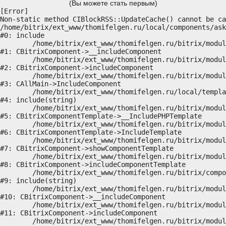
(Вы можете стать первым)
[Error] 

Non-static method CIBlockRSS::UpdateCache() cannot be ca
/home/bitrix/ext_www/thomifelgen.ru/local/components/ask
#0: include

	/home/bitrix/ext_www/thomifelgen.ru/bitrix/modules/main/classes/general/component.php:614

#1: CBitrixComponent->__includeComponent

	/home/bitrix/ext_www/thomifelgen.ru/bitrix/modules/main/classes/general/component.php:673

#2: CBitrixComponent->includeComponent

	/home/bitrix/ext_www/thomifelgen.ru/bitrix/modules/main/classes/general/main.php:1037

#3: CAllMain->IncludeComponent

	/home/bitrix/ext_www/thomifelgen.ru/local/templates/nshab_1/components/bitrix/news/main1/bitrix/news.detail/.default/template.php:29

#4: include(string)

	/home/bitrix/ext_www/thomifelgen.ru/bitrix/modules/main/classes/general/component_template.php:720

#5: CBitrixComponentTemplate->__IncludePHPTemplate

	/home/bitrix/ext_www/thomifelgen.ru/bitrix/modules/main/classes/general/component_template.php:815

#6: CBitrixComponentTemplate->IncludeTemplate

	/home/bitrix/ext_www/thomifelgen.ru/bitrix/modules/main/classes/general/component.php:755

#7: CBitrixComponent->showComponentTemplate

	/home/bitrix/ext_www/thomifelgen.ru/bitrix/modules/main/classes/general/component.php:703

#8: CBitrixComponent->includeComponentTemplate

	/home/bitrix/ext_www/thomifelgen.ru/bitrix/components/bitrix/news.detail/component.php:438

#9: include(string)

	/home/bitrix/ext_www/thomifelgen.ru/bitrix/modules/main/classes/general/component.php:614

#10: CBitrixComponent->__includeComponent

	/home/bitrix/ext_www/thomifelgen.ru/bitrix/modules/main/classes/general/component.php:673

#11: CBitrixComponent->includeComponent

	/home/bitrix/ext_www/thomifelgen.ru/bitrix/modules/main/classes/general/main.php:1037
