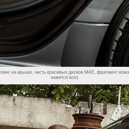
линг на крыше, часть красивых дисков MAE, фрагмент кожан
кажется все)