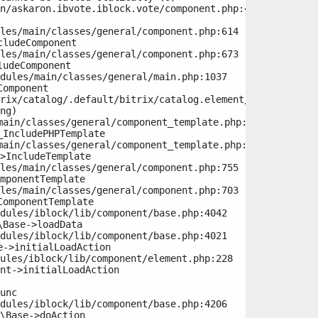
n/askaron.ibvote.iblock.vote/component.php:415

ludeComponent

udeComponent

omponent

ng)

IncludePHPTemplate

>IncludeTemplate

mponentTemplate

omponentTemplate

Base->loadData

->initialLoadAction

nt->initialLoadAction

unc

\Base->doAction
