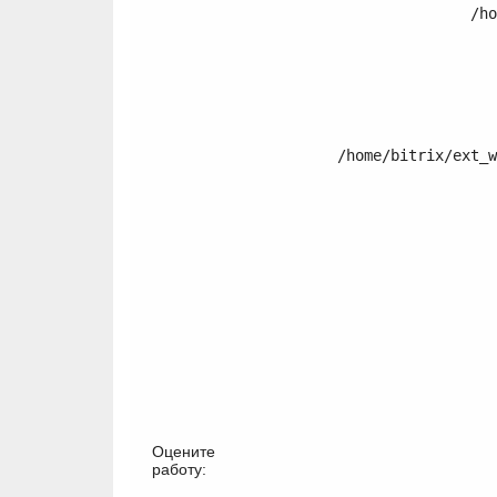
/ho
	/home/bitrix/ext_www/thomifelgen.ru/local/templates/nshab_1/components/bitrix/catalog/.default/bitrix/catalog.element/.default/template.php:120

	/home/bitrix/ext_www/thomifelgen.ru/bitrix
	/home/bitrix/ext_www/thomifelgen.ru/bitrix
Оцените
работу: