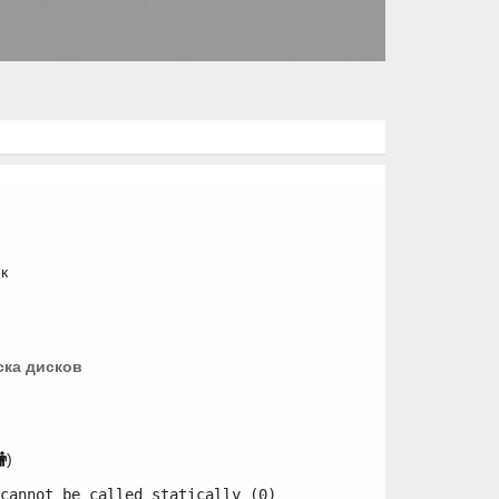
к
ска дисков
)
cannot be called statically (0)
