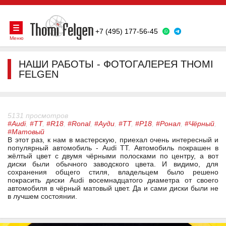
+7 (495) 177-56-45
Меню
НАШИ РАБОТЫ - ФОТОГАЛЕРЕЯ THOMI
FELGEN
5131 просмотров
#Audi
,
#TT
,
#R18
,
#Ronal
,
#Ауди
,
#ТТ
,
#Р18
,
#Ронал
,
#Чёрный
,
#Матовый
В этот раз, к нам в мастерскую, приехал очень интересный и
популярный автомобиль - Audi TT. Автомобиль покрашен в
жёлтый цвет с двумя чёрными полосками по центру, а вот
диски были обычного заводского цвета. И видимо, для
сохранения общего стиля, владельцем было решено
покрасить диски Audi восемнадцатого диаметра от своего
автомобиля в чёрный матовый цвет. Да и сами диски были не
в лучшем состоянии.