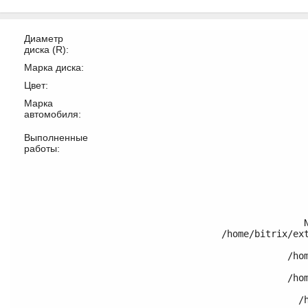
Диаметр
диска (R):
Марка диска:
Цвет:
Марка
автомобиля:
Выполненные
работы:
/home/bitrix/ex
	/home/bitrix/ext_www/thomifelgen.ru/bitrix/modules/main/classes/general/component.php:614

	/home/bitrix/ext_www/thomifelgen.ru/bitrix/modules/main/classes/general/component.php:673

	/home/bitrix/ext_www/thomifelgen.ru/bitrix/modules/main/classes/general/main.php:1037
