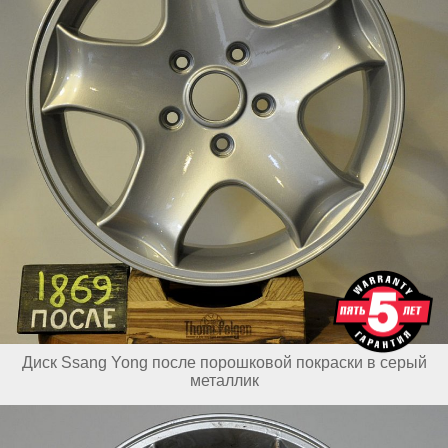
Диск Ssang Yong после порошковой покраски в серый
металлик