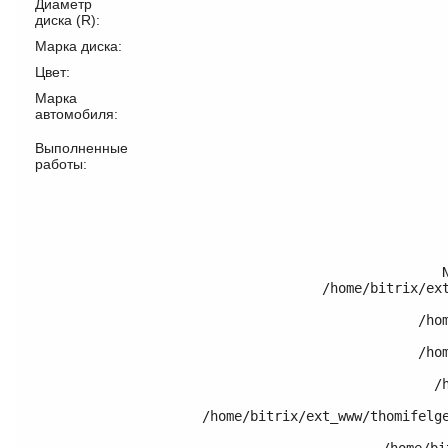
Диаметр
диска (R):
Марка диска:
Цвет:
Марка
автомобиля:
Выполненные
работы:
/home/bitrix/ex
	/home/bitrix/ext_www/thomifelgen.ru/bitrix/modules/main/classes/general/component.php:614

	/home/bitrix/ext_www/thomifelgen.ru/bitrix/modules/main/classes/general/component.php:673

	/home/bitrix/ext_www/thomifelgen.ru/bitrix/modules/main/classes/general/main.php:1037

	/home/bitrix/ext_www/thomifelgen.ru/local/templates/nshab_1/components/bitrix/catalog/.default/bitrix/catalog.element/.default/template.php:120
