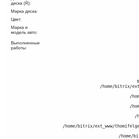
диска (R):
Марка диска:
Цвет:
Марка и
модель авто:
Выполненные
работы:
/home/bitrix/ex
	/home/bitrix/ext_www/thomifelgen.ru/bitrix/modules/main/classes/general/component.php:614

	/home/bitrix/ext_www/thomifelgen.ru/bitrix/modules/main/classes/general/component.php:673

	/home/bitrix/ext_www/thomifelgen.ru/bitrix/modules/main/classes/general/main.php:1037

	/home/bitrix/ext_www/thomifelgen.ru/local/templates/nshab_1/components/bitrix/catalog/.default/bitrix/catalog.element/.default/template.php:120

	/home/bitrix/ext_www/thomifelgen.ru/bitrix/modules/main/classes/general/component_template.php:720
