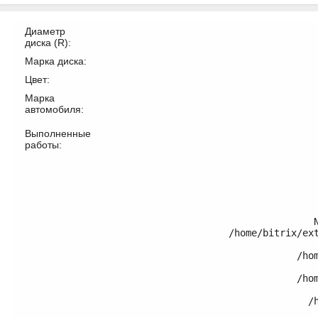
Диаметр
диска (R):
Марка диска:
Цвет:
Марка
автомобиля:
Выполненные
работы:
/home/bitrix/ex
	/home/bitrix/ext_www/thomifelgen.ru/bitrix/modules/main/classes/general/component.php:614

	/home/bitrix/ext_www/thomifelgen.ru/bitrix/modules/main/classes/general/component.php:673

	/home/bitrix/ext_www/thomifelgen.ru/bitrix/modules/main/classes/general/main.php:1037
