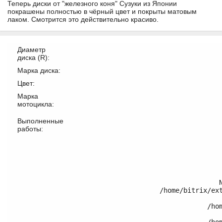
Теперь диски от "железного коня" Сузуки из Японии
покрашены полностью в чёрный цвет и покрыты матовым
лаком. Смотрится это действительно красиво.
Диаметр
диска (R):
Марка диска:
Цвет:
Марка
мотоцикла:
Выполненные
работы:
/home/bitrix/ex
	/home/bitrix/ext_www/thomifelgen.ru/bitrix/modules/main/classes/general/component.php:614
