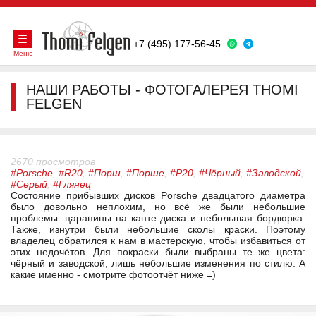
+7 (495) 177-56-45
Меню
НАШИ РАБОТЫ - ФОТОГАЛЕРЕЯ THOMI
FELGEN
2670 просмотров
#Porsche
,
#R20
,
#Порш
,
#Порше
,
#Р20
,
#Чёрный
,
#Заводской
,
#Серый
,
#Глянец
Состояние прибывших дисков Porsche двадцатого диаметра
было довольно неплохим, но всё же были небольшие
проблемы: царапины на канте диска и небольшая бордюрка.
Также, изнутри были небольшие сколы краски. Поэтому
владелец обратился к нам в мастерскую, чтобы избавиться от
этих недочётов. Для покраски были выбраны те же цвета:
чёрный и заводской, лишь небольшие изменения по стилю. А
какие именно - смотрите фотоотчёт ниже =)