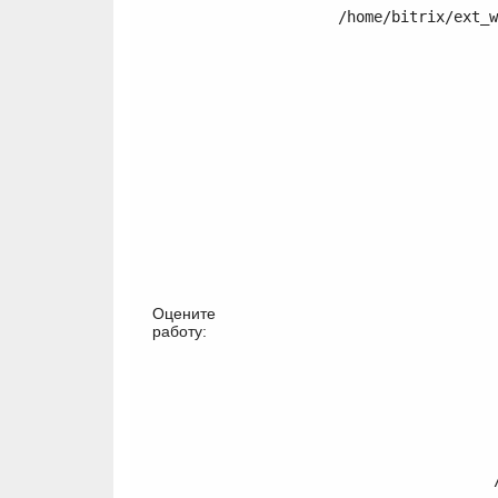
	/home/bitrix/ext_www/thomifelgen.ru/local/templates/nshab_1/components/bitrix/catalog/.default/bitrix/catalog.element/.default/template.php:120

	/home/bitrix/ext_www/thomifelgen.ru/bitrix
	/home/bitrix/ext_www/thomifelgen.ru/bitrix
Оцените
работу:
	/home/bitrix/ext_www/thomifelgen.ru/local/templates/nshab_1/components/bitrix/catalog/.default/element.php:2
