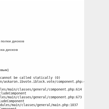
 полки дисков
ска дисков
рвым)
cannot be called statically (0)

n/askaron.ibvote.iblock.vote/component.php:415

ludeComponent

udeComponent

omponent
