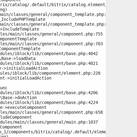
ng)

IncludePHPTemplate

>IncludeTemplate

mponentTemplate

omponentTemplate

Base->loadData

->initialLoadAction

nt->initialLoadAction

unc

\Base->doAction

e->executeComponent

ludeComponent

Component

ng)
