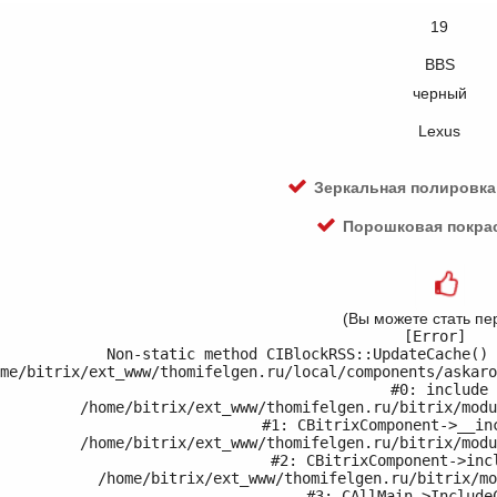
19
BBS
черный
Lexus
Зеркальная полировка
Порошковая покра
(Вы можете стать пе
[Error] 

Non-static method CIBlockRSS::UpdateCache() 
me/bitrix/ext_www/thomifelgen.ru/local/components/askaro
#0: include

	/home/bitrix/ext_www/thomifelgen.ru/bitrix/modules/main/classes/general/component.php:614

#1: CBitrixComponent->__inc
	/home/bitrix/ext_www/thomifelgen.ru/bitrix/modules/main/classes/general/component.php:673

#2: CBitrixComponent->incl
	/home/bitrix/ext_www/thomifelgen.ru/bitrix/modules/main/classes/general/main.php:1037

#3: CAllMain->IncludeC