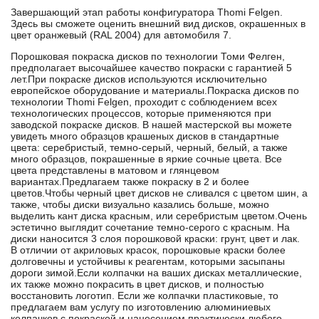
Завершающий этап работы конфигуратора Thomi Felgen.
Здесь вы сможете оценить внешний вид дисков, окрашенных в
цвет оранжевый (RAL 2004) для автомобиля 7.
Порошковая покраска дисков по технологии Томи Фелген,
предполагает высочайшее качество покраски с гарантией 5
лет.При покраске дисков используются исключительно
европейское оборудование и материалы.Покраска дисков по
технологии Thomi Felgen, проходит с соблюдением всех
технологических процессов, которые применяются при
заводской покраске дисков. В нашей мастерской вы можете
увидеть много образцов крашеных дисков в стандартные
цвета: серебристый, темно-серый, черный, белый, а также
много образцов, покрашенные в яркие сочные цвета. Все
цвета представлены в матовом и глянцевом
вариантах.Предлагаем также покраску в 2 и более
цветов.Чтобы черный цвет дисков не сливался с цветом шин, а
также, чтобы диски визуально казались больше, можно
выделить кант диска красным, или серебристым цветом.Очень
эстетично выглядит сочетание темно-серого с красным. На
диски наносится 3 слоя порошковой краски: грунт, цвет и лак.
В отличии от акриловых красок, порошковые краски более
долговечны и устойчивы к реагентам, которыми засыпаны
дороги зимой.Если колпачки на ваших дисках металлические,
их также можно покрасить в цвет дисков, и полностью
восстановить логотип. Если же колпачки пластиковые, то
предлагаем вам услугу по изготовлению алюминиевых
колпачков с покраской и нанесением практически любого