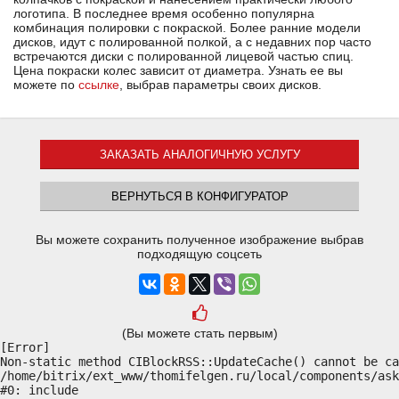
логотипа. В последнее время особенно популярна
комбинация полировки с покраской. Более ранние модели
дисков, идут с полированной полкой, а с недавних пор часто
встречаются диски с полированной лицевой частью спиц.
Цена покраски колес зависит от диаметра. Узнать ее вы
можете по
ссылке
, выбрав параметры своих дисков.
ЗАКАЗАТЬ АНАЛОГИЧНУЮ УСЛУГУ
ВЕРНУТЬСЯ В КОНФИГУРАТОР
Вы можете сохранить полученное изображение выбрав
подходящую соцсеть
(Вы можете стать первым)
[Error] 

Non-static method CIBlockRSS::UpdateCache() cannot be ca
/home/bitrix/ext_www/thomifelgen.ru/local/components/ask
#0: include
