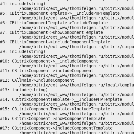
#4: include(string)

	/home/bitrix/ext_www/thomifelgen.ru/bitrix/modules/main/classes/general/component_template.php:720

#5: CBitrixComponentTemplate->__IncludePHPTemplate

	/home/bitrix/ext_www/thomifelgen.ru/bitrix/modules/main/classes/general/component_template.php:815

#6: CBitrixComponentTemplate->IncludeTemplate

	/home/bitrix/ext_www/thomifelgen.ru/bitrix/modules/main/classes/general/component.php:755

#7: CBitrixComponent->showComponentTemplate

	/home/bitrix/ext_www/thomifelgen.ru/bitrix/modules/main/classes/general/component.php:703

#8: CBitrixComponent->includeComponentTemplate

	/home/bitrix/ext_www/thomifelgen.ru/bitrix/components/bitrix/news.detail/component.php:438

#9: include(string)

	/home/bitrix/ext_www/thomifelgen.ru/bitrix/modules/main/classes/general/component.php:614

#10: CBitrixComponent->__includeComponent

	/home/bitrix/ext_www/thomifelgen.ru/bitrix/modules/main/classes/general/component.php:673

#11: CBitrixComponent->includeComponent

	/home/bitrix/ext_www/thomifelgen.ru/bitrix/modules/main/classes/general/main.php:1037

#12: CAllMain->IncludeComponent

	/home/bitrix/ext_www/thomifelgen.ru/local/templates/nshab_1/components/bitrix/news/main1/detail.php:15

#13: include(string)

	/home/bitrix/ext_www/thomifelgen.ru/bitrix/modules/main/classes/general/component_template.php:720

#14: CBitrixComponentTemplate->__IncludePHPTemplate

	/home/bitrix/ext_www/thomifelgen.ru/bitrix/modules/main/classes/general/component_template.php:815

#15: CBitrixComponentTemplate->IncludeTemplate

	/home/bitrix/ext_www/thomifelgen.ru/bitrix/modules/main/classes/general/component.php:755

#16: CBitrixComponent->showComponentTemplate

	/home/bitrix/ext_www/thomifelgen.ru/bitrix/modules/main/classes/general/component.php:703

#17: CBitrixComponent->includeComponentTemplate

	/home/bitrix/ext_www/thomifelgen.ru/bitrix/components/bitrix/news/component.php:216
