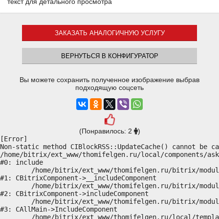
текст для детального просмотра
ЗАКАЗАТЬ АНАЛОГИЧНУЮ УСЛУГУ
ВЕРНУТЬСЯ В КОНФИГУРАТОР
Вы можете сохранить полученное изображение выбрав
подходящую соцсеть
(Понравилось: 2
)
[Error] 

Non-static method CIBlockRSS::UpdateCache() cannot be ca
/home/bitrix/ext_www/thomifelgen.ru/local/components/ask
#0: include

	/home/bitrix/ext_www/thomifelgen.ru/bitrix/modules/main/classes/general/component.php:614

#1: CBitrixComponent->__includeComponent

	/home/bitrix/ext_www/thomifelgen.ru/bitrix/modules/main/classes/general/component.php:673

#2: CBitrixComponent->includeComponent

	/home/bitrix/ext_www/thomifelgen.ru/bitrix/modules/main/classes/general/main.php:1037

#3: CAllMain->IncludeComponent

	/home/bitrix/ext_www/thomifelgen.ru/local/templates/nshab_1/components/bitrix/news/main1/bitrix/news.detail/.default/template.php:29
