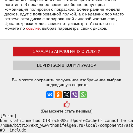
логотипа. В последнее время особенно популярна
комбинация полировки с покраской. Более ранние модели
дисков, идут с полированной полкой, а с недавних пор часто
встречаются диски с полированной лицевой частью спиц.
Цена покраски колес зависит от диаметра. Узнать ее вы
можете по
ссылке
, выбрав параметры своих дисков.
ЗАКАЗАТЬ АНАЛОГИЧНУЮ УСЛУГУ
ВЕРНУТЬСЯ В КОНФИГУРАТОР
Вы можете сохранить полученное изображение выбрав
подходящую соцсеть
(Вы можете стать первым)
[Error] 

Non-static method CIBlockRSS::UpdateCache() cannot be ca
/home/bitrix/ext_www/thomifelgen.ru/local/components/ask
#0: include
