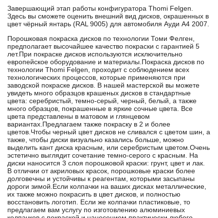
Завершающий этап работы конфигуратора Thomi Felgen.
Здесь вы сможете оценить внешний вид дисков, окрашенных в
цвет чёрный янтарь (RAL 9005) для автомобиля Ауди А4 2007.
Порошковая покраска дисков по технологии Томи Фелген,
предполагает высочайшее качество покраски с гарантией 5
лет.При покраске дисков используются исключительно
европейское оборудование и материалы.Покраска дисков по
технологии Thomi Felgen, проходит с соблюдением всех
технологических процессов, которые применяются при
заводской покраске дисков. В нашей мастерской вы можете
увидеть много образцов крашеных дисков в стандартные
цвета: серебристый, темно-серый, черный, белый, а также
много образцов, покрашенные в яркие сочные цвета. Все
цвета представлены в матовом и глянцевом
вариантах.Предлагаем также покраску в 2 и более
цветов.Чтобы черный цвет дисков не сливался с цветом шин, а
также, чтобы диски визуально казались больше, можно
выделить кант диска красным, или серебристым цветом.Очень
эстетично выглядит сочетание темно-серого с красным. На
диски наносится 3 слоя порошковой краски: грунт, цвет и лак.
В отличии от акриловых красок, порошковые краски более
долговечны и устойчивы к реагентам, которыми засыпаны
дороги зимой.Если колпачки на ваших дисках металлические,
их также можно покрасить в цвет дисков, и полностью
восстановить логотип. Если же колпачки пластиковые, то
предлагаем вам услугу по изготовлению алюминиевых
колпачков с покраской и нанесением практически любого