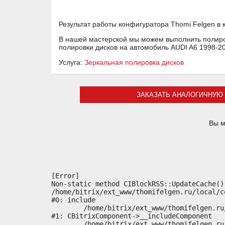
Результат работы конфигуратора Thomi Felgen в
В нашей мастерской мы можем выполнить полиров
полировки дисков на автомобиль AUDI A6 1998-2
Услуга:
Зеркальная полировка дисков
ЗАКАЗАТЬ АНАЛОГИЧНУЮ 
Вы м
[Error] 

Non-static method CIBlockRSS::UpdateCache()
/home/bitrix/ext_www/thomifelgen.ru/local/c
#0: include

	/home/bitrix/ext_www/thomifelgen.ru/bitrix/modules/main/classes/general/component.php:614

#1: CBitrixComponent->__includeComponent

	/home/bitrix/ext_www/thomifelgen.ru/bitrix/modules/main/classes/general/component.php:673
