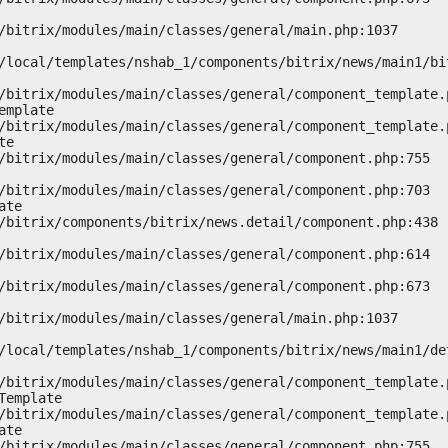
mplate

e

te

emplate

te
