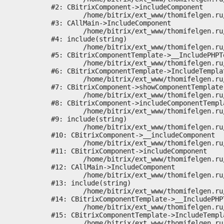
#2: CBitrixComponent->includeComponent

	/home/bitrix/ext_www/thomifelgen.ru/bitrix/modules/main/classes/general/main.php:1037

#3: CAllMain->IncludeComponent

	/home/bitrix/ext_www/thomifelgen.ru/local/templates/nshab_1/components/bitrix/news/main1/bitrix/news.detail/.default/template.php:29

#4: include(string)

	/home/bitrix/ext_www/thomifelgen.ru/bitrix/modules/main/classes/general/component_template.php:720

#5: CBitrixComponentTemplate->__IncludePHPTe
	/home/bitrix/ext_www/thomifelgen.ru/bitrix/modules/main/classes/general/component_template.php:815

#6: CBitrixComponentTemplate->IncludeTemplat
	/home/bitrix/ext_www/thomifelgen.ru/bitrix/modules/main/classes/general/component.php:755

#7: CBitrixComponent->showComponentTemplate

	/home/bitrix/ext_www/thomifelgen.ru/bitrix/modules/main/classes/general/component.php:703

#8: CBitrixComponent->includeComponentTempla
	/home/bitrix/ext_www/thomifelgen.ru/bitrix/components/bitrix/news.detail/component.php:438

#9: include(string)

	/home/bitrix/ext_www/thomifelgen.ru/bitrix/modules/main/classes/general/component.php:614

#10: CBitrixComponent->__includeComponent

	/home/bitrix/ext_www/thomifelgen.ru/bitrix/modules/main/classes/general/component.php:673

#11: CBitrixComponent->includeComponent

	/home/bitrix/ext_www/thomifelgen.ru/bitrix/modules/main/classes/general/main.php:1037

#12: CAllMain->IncludeComponent

	/home/bitrix/ext_www/thomifelgen.ru/local/templates/nshab_1/components/bitrix/news/main1/detail.php:15

#13: include(string)

	/home/bitrix/ext_www/thomifelgen.ru/bitrix/modules/main/classes/general/component_template.php:720

#14: CBitrixComponentTemplate->__IncludePHPT
	/home/bitrix/ext_www/thomifelgen.ru/bitrix/modules/main/classes/general/component_template.php:815

#15: CBitrixComponentTemplate->IncludeTempla
	/home/bitrix/ext_www/thomifelgen.ru/bitrix/modules/main/classes/general/component.php:755
