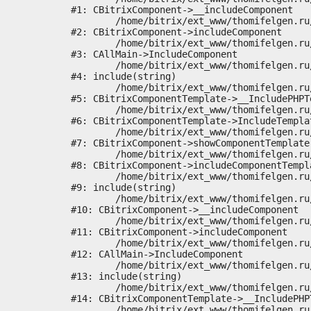
#1: CBitrixComponent->__includeComponent

	/home/bitrix/ext_www/thomifelgen.ru/bitrix/modules/main/classes/general/component.php:673

#2: CBitrixComponent->includeComponent

	/home/bitrix/ext_www/thomifelgen.ru/bitrix/modules/main/classes/general/main.php:1037

#3: CAllMain->IncludeComponent

	/home/bitrix/ext_www/thomifelgen.ru/local/templates/nshab_1/components/bitrix/news/main1/bitrix/news.detail/.default/template.php:29

#4: include(string)

	/home/bitrix/ext_www/thomifelgen.ru/bitrix/modules/main/classes/general/component_template.php:720

#5: CBitrixComponentTemplate->__IncludePHPTe
	/home/bitrix/ext_www/thomifelgen.ru/bitrix/modules/main/classes/general/component_template.php:815

#6: CBitrixComponentTemplate->IncludeTemplat
	/home/bitrix/ext_www/thomifelgen.ru/bitrix/modules/main/classes/general/component.php:755

#7: CBitrixComponent->showComponentTemplate

	/home/bitrix/ext_www/thomifelgen.ru/bitrix/modules/main/classes/general/component.php:703

#8: CBitrixComponent->includeComponentTempla
	/home/bitrix/ext_www/thomifelgen.ru/bitrix/components/bitrix/news.detail/component.php:438

#9: include(string)

	/home/bitrix/ext_www/thomifelgen.ru/bitrix/modules/main/classes/general/component.php:614

#10: CBitrixComponent->__includeComponent

	/home/bitrix/ext_www/thomifelgen.ru/bitrix/modules/main/classes/general/component.php:673

#11: CBitrixComponent->includeComponent

	/home/bitrix/ext_www/thomifelgen.ru/bitrix/modules/main/classes/general/main.php:1037

#12: CAllMain->IncludeComponent

	/home/bitrix/ext_www/thomifelgen.ru/local/templates/nshab_1/components/bitrix/news/main1/detail.php:15

#13: include(string)

	/home/bitrix/ext_www/thomifelgen.ru/bitrix/modules/main/classes/general/component_template.php:720

#14: CBitrixComponentTemplate->__IncludePHPT
	/home/bitrix/ext_www/thomifelgen.ru/bitrix/modules/main/classes/general/component_template.php:815
