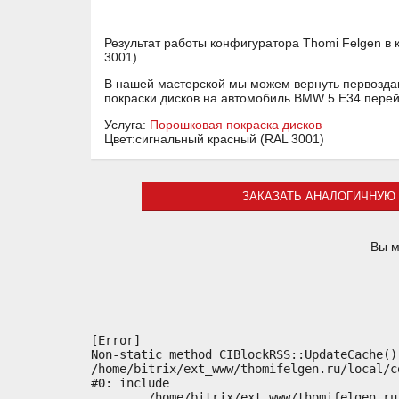
Результат работы конфигуратора Thomi Felgen в
3001).
В нашей мастерской мы можем вернуть первоздан
покраски дисков на автомобиль BMW 5 E34 пере
Услуга:
Порошковая покраска дисков
Цвет:сигнальный красный (RAL 3001)
ЗАКАЗАТЬ АНАЛОГИЧНУЮ 
Вы м
[Error] 

Non-static method CIBlockRSS::UpdateCache()
/home/bitrix/ext_www/thomifelgen.ru/local/c
#0: include

	/home/bitrix/ext_www/thomifelgen.ru/bitrix/modules/main/classes/general/component.php:614
