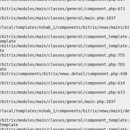
mplate

e

te

emplate
