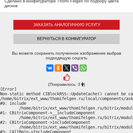
Сделано в конфигураторе Thomi Felgen по подбору цвета
дисков
ЗАКАЗАТЬ АНАЛОГИЧНУЮ УСЛУГУ
ВЕРНУТЬСЯ В КОНФИГУРАТОР
Вы можете сохранить полученное изображение выбрав
подходящую соцсеть
(Понравилось: 3
)
[Error] 

Non-static method CIBlockRSS::UpdateCache() cannot be ca
/home/bitrix/ext_www/thomifelgen.ru/local/components/ask
#0: include

	/home/bitrix/ext_www/thomifelgen.ru/bitrix/modules/main/classes/general/component.php:614

#1: CBitrixComponent->__includeComponent

	/home/bitrix/ext_www/thomifelgen.ru/bitrix/modules/main/classes/general/component.php:673

#2: CBitrixComponent->includeComponent

	/home/bitrix/ext_www/thomifelgen.ru/bitrix/modules/main/classes/general/main.php:1037

#3: CAllMain->IncludeComponent
