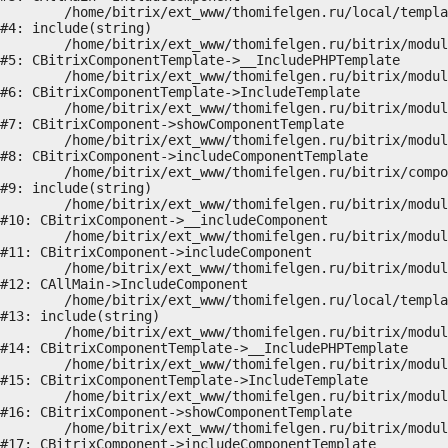
	/home/bitrix/ext_www/thomifelgen.ru/local/templates/nshab_1/components/bitrix/news/main1/bitrix/news.detail/.default/template.php:29

#4: include(string)

	/home/bitrix/ext_www/thomifelgen.ru/bitrix/modules/main/classes/general/component_template.php:720

#5: CBitrixComponentTemplate->__IncludePHPTemplate

	/home/bitrix/ext_www/thomifelgen.ru/bitrix/modules/main/classes/general/component_template.php:815

#6: CBitrixComponentTemplate->IncludeTemplate

	/home/bitrix/ext_www/thomifelgen.ru/bitrix/modules/main/classes/general/component.php:755

#7: CBitrixComponent->showComponentTemplate

	/home/bitrix/ext_www/thomifelgen.ru/bitrix/modules/main/classes/general/component.php:703

#8: CBitrixComponent->includeComponentTemplate

	/home/bitrix/ext_www/thomifelgen.ru/bitrix/components/bitrix/news.detail/component.php:438

#9: include(string)

	/home/bitrix/ext_www/thomifelgen.ru/bitrix/modules/main/classes/general/component.php:614

#10: CBitrixComponent->__includeComponent

	/home/bitrix/ext_www/thomifelgen.ru/bitrix/modules/main/classes/general/component.php:673

#11: CBitrixComponent->includeComponent

	/home/bitrix/ext_www/thomifelgen.ru/bitrix/modules/main/classes/general/main.php:1037

#12: CAllMain->IncludeComponent

	/home/bitrix/ext_www/thomifelgen.ru/local/templates/nshab_1/components/bitrix/news/main1/detail.php:15

#13: include(string)

	/home/bitrix/ext_www/thomifelgen.ru/bitrix/modules/main/classes/general/component_template.php:720

#14: CBitrixComponentTemplate->__IncludePHPTemplate

	/home/bitrix/ext_www/thomifelgen.ru/bitrix/modules/main/classes/general/component_template.php:815

#15: CBitrixComponentTemplate->IncludeTemplate

	/home/bitrix/ext_www/thomifelgen.ru/bitrix/modules/main/classes/general/component.php:755

#16: CBitrixComponent->showComponentTemplate

	/home/bitrix/ext_www/thomifelgen.ru/bitrix/modules/main/classes/general/component.php:703

#17: CBitrixComponent->includeComponentTemplate
