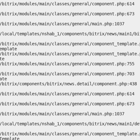
mplate

e

te

emplate
