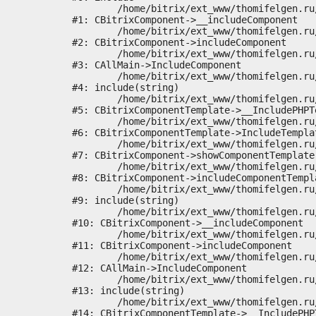
	/home/bitrix/ext_www/thomifelgen.ru/bitrix/modules/main/classes/general/component.php:614

#1: CBitrixComponent->__includeComponent

	/home/bitrix/ext_www/thomifelgen.ru/bitrix/modules/main/classes/general/component.php:673

#2: CBitrixComponent->includeComponent

	/home/bitrix/ext_www/thomifelgen.ru/bitrix/modules/main/classes/general/main.php:1037

#3: CAllMain->IncludeComponent

	/home/bitrix/ext_www/thomifelgen.ru/local/templates/nshab_1/components/bitrix/news/main1/bitrix/news.detail/.default/template.php:29

#4: include(string)

	/home/bitrix/ext_www/thomifelgen.ru/bitrix/modules/main/classes/general/component_template.php:720

#5: CBitrixComponentTemplate->__IncludePHPTe
	/home/bitrix/ext_www/thomifelgen.ru/bitrix/modules/main/classes/general/component_template.php:815

#6: CBitrixComponentTemplate->IncludeTemplat
	/home/bitrix/ext_www/thomifelgen.ru/bitrix/modules/main/classes/general/component.php:755

#7: CBitrixComponent->showComponentTemplate

	/home/bitrix/ext_www/thomifelgen.ru/bitrix/modules/main/classes/general/component.php:703

#8: CBitrixComponent->includeComponentTempla
	/home/bitrix/ext_www/thomifelgen.ru/bitrix/components/bitrix/news.detail/component.php:438

#9: include(string)

	/home/bitrix/ext_www/thomifelgen.ru/bitrix/modules/main/classes/general/component.php:614

#10: CBitrixComponent->__includeComponent

	/home/bitrix/ext_www/thomifelgen.ru/bitrix/modules/main/classes/general/component.php:673

#11: CBitrixComponent->includeComponent

	/home/bitrix/ext_www/thomifelgen.ru/bitrix/modules/main/classes/general/main.php:1037

#12: CAllMain->IncludeComponent

	/home/bitrix/ext_www/thomifelgen.ru/local/templates/nshab_1/components/bitrix/news/main1/detail.php:15

#13: include(string)

	/home/bitrix/ext_www/thomifelgen.ru/bitrix/modules/main/classes/general/component_template.php:720

#14: CBitrixComponentTemplate->__IncludePHPT