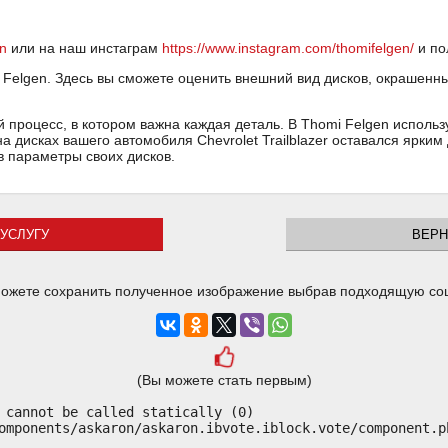
n
или на наш инстаграм
https://www.instagram.com/thomifelgen/
и по
elgen. Здесь вы сможете оценить внешний вид дисков, окрашенных
ый процесс, в котором важна каждая деталь. В Thomi Felgen испол
на дисках вашего автомобиля Chevrolet Trailblazer оставался ярким
в параметры своих дисков.
УСЛУГУ
ВЕРН
ожете сохранить полученное изображение выбрав подходящую со
(Вы можете стать первым)
 cannot be called statically (0)

omponents/askaron/askaron.ibvote.iblock.vote/component.ph