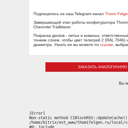
Подпишитесь на наш Telegram-канал
Thomi Felge
Завершающий этап работы конфигуратора Thomi F
Chevrolet Trailblazer.
Покраска дисков - литых и кованых, ответственн
тонким слоем, чтобы цвет телегрей 2 (RAL 7046) 
диаметра. Узнать ее вы можете по
ссылке
, выбра
ЗАКАЗАТЬ АНАЛОГИЧНУЮ 
Вы м
[Error] 

Non-static method CIBlockRSS::UpdateCache()
/home/bitrix/ext_www/thomifelgen.ru/local/c
#0: include
