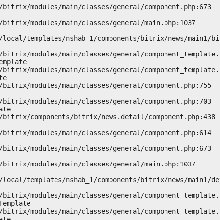
mplate

e

te

emplate

te
