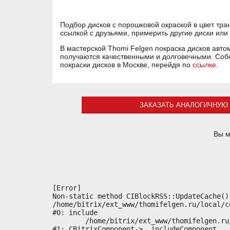
Подбор дисков с порошковой окраской в цвет тр
ссылкой с друзьями, примерить другие диски или
В мастерской Thomi Felgen покраска дисков авто
получаются качественными и долговечными. Собс
покраски дисков в Москве, перейдя по
ссылке
.
ЗАКАЗАТЬ АНАЛОГИЧНУЮ 
Вы м
[Error] 

Non-static method CIBlockRSS::UpdateCache()
/home/bitrix/ext_www/thomifelgen.ru/local/c
#0: include

	/home/bitrix/ext_www/thomifelgen.ru/bitrix/modules/main/classes/general/component.php:614

#1: CBitrixComponent->__includeComponent
