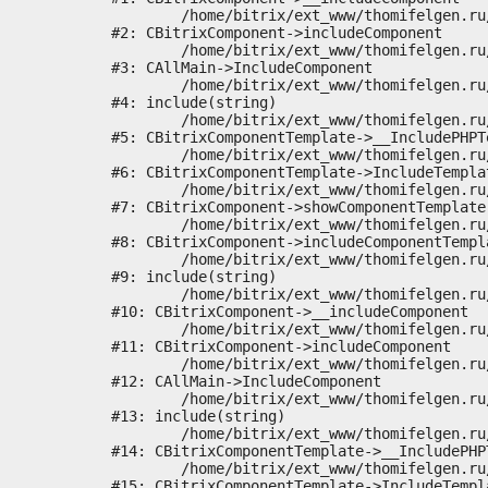
	/home/bitrix/ext_www/thomifelgen.ru/bitrix/modules/main/classes/general/component.php:673

#2: CBitrixComponent->includeComponent

	/home/bitrix/ext_www/thomifelgen.ru/bitrix/modules/main/classes/general/main.php:1037

#3: CAllMain->IncludeComponent

	/home/bitrix/ext_www/thomifelgen.ru/local/templates/nshab_1/components/bitrix/news/main1/bitrix/news.detail/.default/template.php:29

#4: include(string)

	/home/bitrix/ext_www/thomifelgen.ru/bitrix/modules/main/classes/general/component_template.php:720

#5: CBitrixComponentTemplate->__IncludePHPTe
	/home/bitrix/ext_www/thomifelgen.ru/bitrix/modules/main/classes/general/component_template.php:815

#6: CBitrixComponentTemplate->IncludeTemplat
	/home/bitrix/ext_www/thomifelgen.ru/bitrix/modules/main/classes/general/component.php:755

#7: CBitrixComponent->showComponentTemplate

	/home/bitrix/ext_www/thomifelgen.ru/bitrix/modules/main/classes/general/component.php:703

#8: CBitrixComponent->includeComponentTempla
	/home/bitrix/ext_www/thomifelgen.ru/bitrix/components/bitrix/news.detail/component.php:438

#9: include(string)

	/home/bitrix/ext_www/thomifelgen.ru/bitrix/modules/main/classes/general/component.php:614

#10: CBitrixComponent->__includeComponent

	/home/bitrix/ext_www/thomifelgen.ru/bitrix/modules/main/classes/general/component.php:673

#11: CBitrixComponent->includeComponent

	/home/bitrix/ext_www/thomifelgen.ru/bitrix/modules/main/classes/general/main.php:1037

#12: CAllMain->IncludeComponent

	/home/bitrix/ext_www/thomifelgen.ru/local/templates/nshab_1/components/bitrix/news/main1/detail.php:15

#13: include(string)

	/home/bitrix/ext_www/thomifelgen.ru/bitrix/modules/main/classes/general/component_template.php:720

#14: CBitrixComponentTemplate->__IncludePHPT
	/home/bitrix/ext_www/thomifelgen.ru/bitrix/modules/main/classes/general/component_template.php:815

#15: CBitrixComponentTemplate->IncludeTempla