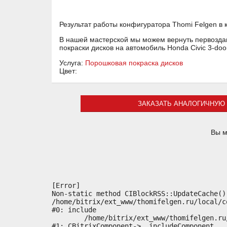
Результат работы конфигуратора Thomi Felgen в 
В нашей мастерской мы можем вернуть первоздан
покраски дисков на автомобиль Honda Civic 3-do
Услуга:
Порошковая покраска дисков
Цвет:
ЗАКАЗАТЬ АНАЛОГИЧНУЮ 
Вы м
[Error] 

Non-static method CIBlockRSS::UpdateCache()
/home/bitrix/ext_www/thomifelgen.ru/local/c
#0: include

	/home/bitrix/ext_www/thomifelgen.ru/bitrix/modules/main/classes/general/component.php:614

#1: CBitrixComponent->__includeComponent
