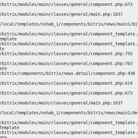
mplate

e

te

emplate

te
