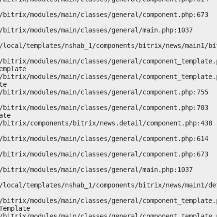
mplate

e

te

emplate
