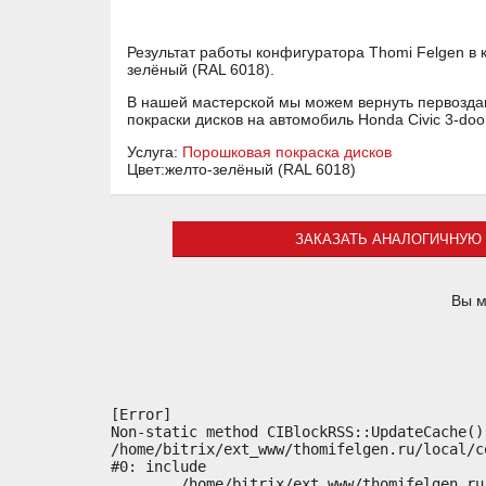
Результат работы конфигуратора Thomi Felgen в 
зелёный (RAL 6018).
В нашей мастерской мы можем вернуть первоздан
покраски дисков на автомобиль Honda Civic 3-do
Услуга:
Порошковая покраска дисков
Цвет:желто-зелёный (RAL 6018)
ЗАКАЗАТЬ АНАЛОГИЧНУЮ 
Вы м
[Error] 

Non-static method CIBlockRSS::UpdateCache()
/home/bitrix/ext_www/thomifelgen.ru/local/c
#0: include

	/home/bitrix/ext_www/thomifelgen.ru/bitrix/modules/main/classes/general/component.php:614
