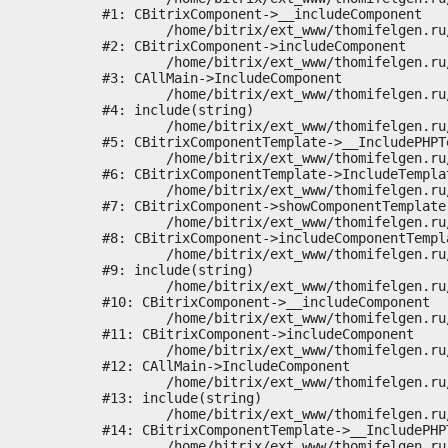
#1: CBitrixComponent->__includeComponent

	/home/bitrix/ext_www/thomifelgen.ru/bitrix/modules/main/classes/general/component.php:673

#2: CBitrixComponent->includeComponent

	/home/bitrix/ext_www/thomifelgen.ru/bitrix/modules/main/classes/general/main.php:1037

#3: CAllMain->IncludeComponent

	/home/bitrix/ext_www/thomifelgen.ru/local/templates/nshab_1/components/bitrix/news/main1/bitrix/news.detail/.default/template.php:29

#4: include(string)

	/home/bitrix/ext_www/thomifelgen.ru/bitrix/modules/main/classes/general/component_template.php:720

#5: CBitrixComponentTemplate->__IncludePHPTe
	/home/bitrix/ext_www/thomifelgen.ru/bitrix/modules/main/classes/general/component_template.php:815

#6: CBitrixComponentTemplate->IncludeTemplat
	/home/bitrix/ext_www/thomifelgen.ru/bitrix/modules/main/classes/general/component.php:755

#7: CBitrixComponent->showComponentTemplate

	/home/bitrix/ext_www/thomifelgen.ru/bitrix/modules/main/classes/general/component.php:703

#8: CBitrixComponent->includeComponentTempla
	/home/bitrix/ext_www/thomifelgen.ru/bitrix/components/bitrix/news.detail/component.php:438

#9: include(string)

	/home/bitrix/ext_www/thomifelgen.ru/bitrix/modules/main/classes/general/component.php:614

#10: CBitrixComponent->__includeComponent

	/home/bitrix/ext_www/thomifelgen.ru/bitrix/modules/main/classes/general/component.php:673

#11: CBitrixComponent->includeComponent

	/home/bitrix/ext_www/thomifelgen.ru/bitrix/modules/main/classes/general/main.php:1037

#12: CAllMain->IncludeComponent

	/home/bitrix/ext_www/thomifelgen.ru/local/templates/nshab_1/components/bitrix/news/main1/detail.php:15

#13: include(string)

	/home/bitrix/ext_www/thomifelgen.ru/bitrix/modules/main/classes/general/component_template.php:720

#14: CBitrixComponentTemplate->__IncludePHPT
	/home/bitrix/ext_www/thomifelgen.ru/bitrix/modules/main/classes/general/component_template.php:815
