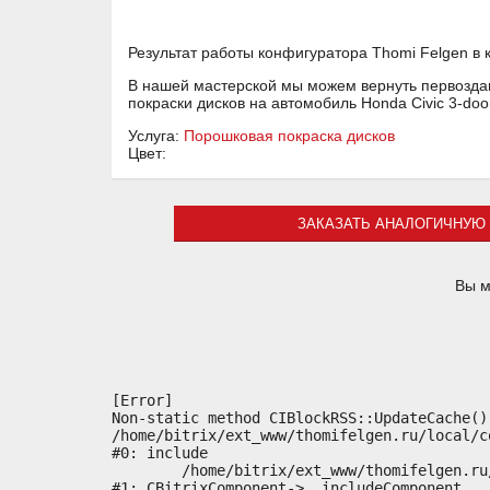
Результат работы конфигуратора Thomi Felgen в 
В нашей мастерской мы можем вернуть первоздан
покраски дисков на автомобиль Honda Civic 3-do
Услуга:
Порошковая покраска дисков
Цвет:
ЗАКАЗАТЬ АНАЛОГИЧНУЮ 
Вы м
[Error] 

Non-static method CIBlockRSS::UpdateCache()
/home/bitrix/ext_www/thomifelgen.ru/local/c
#0: include

	/home/bitrix/ext_www/thomifelgen.ru/bitrix/modules/main/classes/general/component.php:614

#1: CBitrixComponent->__includeComponent
