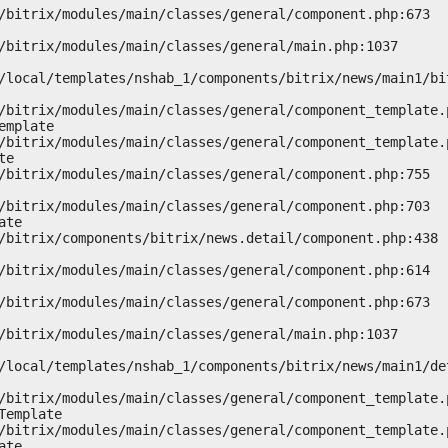
mplate

e

te

emplate

te
