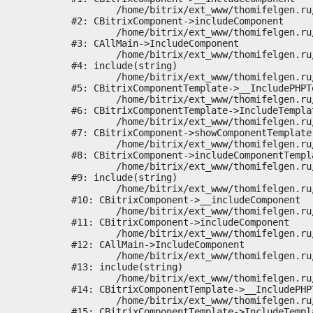
	/home/bitrix/ext_www/thomifelgen.ru/bitrix/modules/main/classes/general/component.php:673

#2: CBitrixComponent->includeComponent

	/home/bitrix/ext_www/thomifelgen.ru/bitrix/modules/main/classes/general/main.php:1037

#3: CAllMain->IncludeComponent

	/home/bitrix/ext_www/thomifelgen.ru/local/templates/nshab_1/components/bitrix/news/main1/bitrix/news.detail/.default/template.php:29

#4: include(string)

	/home/bitrix/ext_www/thomifelgen.ru/bitrix/modules/main/classes/general/component_template.php:720

#5: CBitrixComponentTemplate->__IncludePHPTe
	/home/bitrix/ext_www/thomifelgen.ru/bitrix/modules/main/classes/general/component_template.php:815

#6: CBitrixComponentTemplate->IncludeTemplat
	/home/bitrix/ext_www/thomifelgen.ru/bitrix/modules/main/classes/general/component.php:755

#7: CBitrixComponent->showComponentTemplate

	/home/bitrix/ext_www/thomifelgen.ru/bitrix/modules/main/classes/general/component.php:703

#8: CBitrixComponent->includeComponentTempla
	/home/bitrix/ext_www/thomifelgen.ru/bitrix/components/bitrix/news.detail/component.php:438

#9: include(string)

	/home/bitrix/ext_www/thomifelgen.ru/bitrix/modules/main/classes/general/component.php:614

#10: CBitrixComponent->__includeComponent

	/home/bitrix/ext_www/thomifelgen.ru/bitrix/modules/main/classes/general/component.php:673

#11: CBitrixComponent->includeComponent

	/home/bitrix/ext_www/thomifelgen.ru/bitrix/modules/main/classes/general/main.php:1037

#12: CAllMain->IncludeComponent

	/home/bitrix/ext_www/thomifelgen.ru/local/templates/nshab_1/components/bitrix/news/main1/detail.php:15

#13: include(string)

	/home/bitrix/ext_www/thomifelgen.ru/bitrix/modules/main/classes/general/component_template.php:720

#14: CBitrixComponentTemplate->__IncludePHPT
	/home/bitrix/ext_www/thomifelgen.ru/bitrix/modules/main/classes/general/component_template.php:815

#15: CBitrixComponentTemplate->IncludeTempla