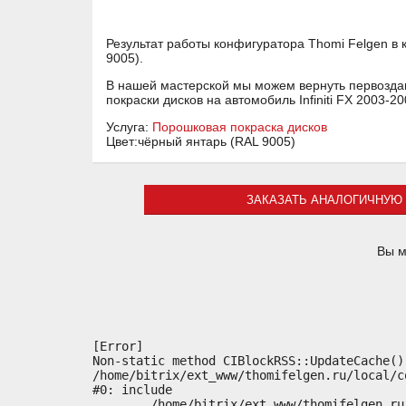
Результат работы конфигуратора Thomi Felgen в 
9005).
В нашей мастерской мы можем вернуть первоздан
покраски дисков на автомобиль Infiniti FX 2003-
Услуга:
Порошковая покраска дисков
Цвет:чёрный янтарь (RAL 9005)
ЗАКАЗАТЬ АНАЛОГИЧНУЮ 
Вы м
[Error] 

Non-static method CIBlockRSS::UpdateCache()
/home/bitrix/ext_www/thomifelgen.ru/local/c
#0: include

	/home/bitrix/ext_www/thomifelgen.ru/bitrix/modules/main/classes/general/component.php:614
