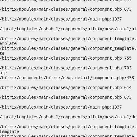
mplate

e

te

emplate
