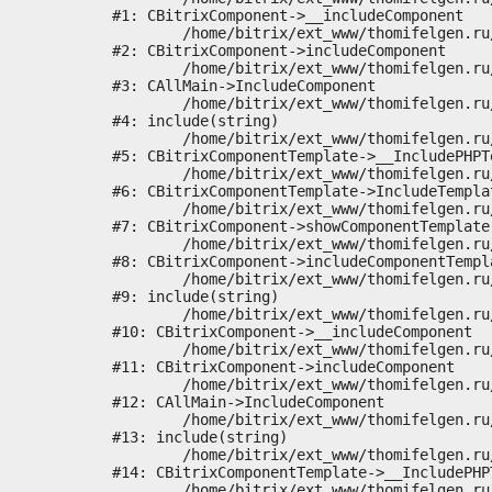
#1: CBitrixComponent->__includeComponent

	/home/bitrix/ext_www/thomifelgen.ru/bitrix/modules/main/classes/general/component.php:673

#2: CBitrixComponent->includeComponent

	/home/bitrix/ext_www/thomifelgen.ru/bitrix/modules/main/classes/general/main.php:1037

#3: CAllMain->IncludeComponent

	/home/bitrix/ext_www/thomifelgen.ru/local/templates/nshab_1/components/bitrix/news/main1/bitrix/news.detail/.default/template.php:29

#4: include(string)

	/home/bitrix/ext_www/thomifelgen.ru/bitrix/modules/main/classes/general/component_template.php:720

#5: CBitrixComponentTemplate->__IncludePHPTe
	/home/bitrix/ext_www/thomifelgen.ru/bitrix/modules/main/classes/general/component_template.php:815

#6: CBitrixComponentTemplate->IncludeTemplat
	/home/bitrix/ext_www/thomifelgen.ru/bitrix/modules/main/classes/general/component.php:755

#7: CBitrixComponent->showComponentTemplate

	/home/bitrix/ext_www/thomifelgen.ru/bitrix/modules/main/classes/general/component.php:703

#8: CBitrixComponent->includeComponentTempla
	/home/bitrix/ext_www/thomifelgen.ru/bitrix/components/bitrix/news.detail/component.php:438

#9: include(string)

	/home/bitrix/ext_www/thomifelgen.ru/bitrix/modules/main/classes/general/component.php:614

#10: CBitrixComponent->__includeComponent

	/home/bitrix/ext_www/thomifelgen.ru/bitrix/modules/main/classes/general/component.php:673

#11: CBitrixComponent->includeComponent

	/home/bitrix/ext_www/thomifelgen.ru/bitrix/modules/main/classes/general/main.php:1037

#12: CAllMain->IncludeComponent

	/home/bitrix/ext_www/thomifelgen.ru/local/templates/nshab_1/components/bitrix/news/main1/detail.php:15

#13: include(string)

	/home/bitrix/ext_www/thomifelgen.ru/bitrix/modules/main/classes/general/component_template.php:720

#14: CBitrixComponentTemplate->__IncludePHPT
	/home/bitrix/ext_www/thomifelgen.ru/bitrix/modules/main/classes/general/component_template.php:815
