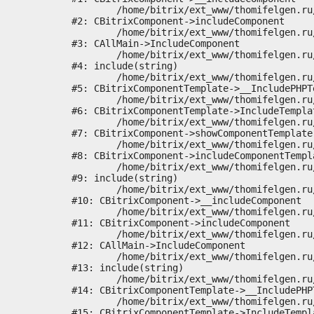
	/home/bitrix/ext_www/thomifelgen.ru/bitrix/modules/main/classes/general/component.php:673

#2: CBitrixComponent->includeComponent

	/home/bitrix/ext_www/thomifelgen.ru/bitrix/modules/main/classes/general/main.php:1037

#3: CAllMain->IncludeComponent

	/home/bitrix/ext_www/thomifelgen.ru/local/templates/nshab_1/components/bitrix/news/main1/bitrix/news.detail/.default/template.php:29

#4: include(string)

	/home/bitrix/ext_www/thomifelgen.ru/bitrix/modules/main/classes/general/component_template.php:720

#5: CBitrixComponentTemplate->__IncludePHPTe
	/home/bitrix/ext_www/thomifelgen.ru/bitrix/modules/main/classes/general/component_template.php:815

#6: CBitrixComponentTemplate->IncludeTemplat
	/home/bitrix/ext_www/thomifelgen.ru/bitrix/modules/main/classes/general/component.php:755

#7: CBitrixComponent->showComponentTemplate

	/home/bitrix/ext_www/thomifelgen.ru/bitrix/modules/main/classes/general/component.php:703

#8: CBitrixComponent->includeComponentTempla
	/home/bitrix/ext_www/thomifelgen.ru/bitrix/components/bitrix/news.detail/component.php:438

#9: include(string)

	/home/bitrix/ext_www/thomifelgen.ru/bitrix/modules/main/classes/general/component.php:614

#10: CBitrixComponent->__includeComponent

	/home/bitrix/ext_www/thomifelgen.ru/bitrix/modules/main/classes/general/component.php:673

#11: CBitrixComponent->includeComponent

	/home/bitrix/ext_www/thomifelgen.ru/bitrix/modules/main/classes/general/main.php:1037

#12: CAllMain->IncludeComponent

	/home/bitrix/ext_www/thomifelgen.ru/local/templates/nshab_1/components/bitrix/news/main1/detail.php:15

#13: include(string)

	/home/bitrix/ext_www/thomifelgen.ru/bitrix/modules/main/classes/general/component_template.php:720

#14: CBitrixComponentTemplate->__IncludePHPT
	/home/bitrix/ext_www/thomifelgen.ru/bitrix/modules/main/classes/general/component_template.php:815

#15: CBitrixComponentTemplate->IncludeTempla