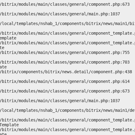
mplate

e

te

emplate

te
