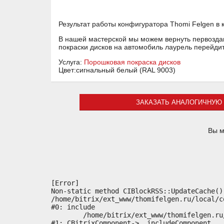
Результат работы конфигуратора Thomi Felgen в 
В нашей мастерской мы можем вернуть первоздан
покраски дисков на автомобиль лаурель перейди
Услуга:
Порошковая покраска дисков
Цвет:сигнальный белый (RAL 9003)
ЗАКАЗАТЬ АНАЛОГИЧНУЮ 
Вы м
[Error] 

Non-static method CIBlockRSS::UpdateCache()
/home/bitrix/ext_www/thomifelgen.ru/local/c
#0: include

	/home/bitrix/ext_www/thomifelgen.ru/bitrix/modules/main/classes/general/component.php:614

#1: CBitrixComponent->__includeComponent
