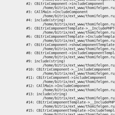
#2: CBitrixComponent->includeComponent

	/home/bitrix/ext_www/thomifelgen.ru/bitrix/modules/main/classes/general/main.php:1037

#3: CAllMain->IncludeComponent

	/home/bitrix/ext_www/thomifelgen.ru/local/templates/nshab_1/components/bitrix/news/main1/bitrix/news.detail/.default/template.php:29

#4: include(string)

	/home/bitrix/ext_www/thomifelgen.ru/bitrix/modules/main/classes/general/component_template.php:720

#5: CBitrixComponentTemplate->__IncludePHPTe
	/home/bitrix/ext_www/thomifelgen.ru/bitrix/modules/main/classes/general/component_template.php:815

#6: CBitrixComponentTemplate->IncludeTemplat
	/home/bitrix/ext_www/thomifelgen.ru/bitrix/modules/main/classes/general/component.php:755

#7: CBitrixComponent->showComponentTemplate

	/home/bitrix/ext_www/thomifelgen.ru/bitrix/modules/main/classes/general/component.php:703

#8: CBitrixComponent->includeComponentTempla
	/home/bitrix/ext_www/thomifelgen.ru/bitrix/components/bitrix/news.detail/component.php:438

#9: include(string)

	/home/bitrix/ext_www/thomifelgen.ru/bitrix/modules/main/classes/general/component.php:614

#10: CBitrixComponent->__includeComponent

	/home/bitrix/ext_www/thomifelgen.ru/bitrix/modules/main/classes/general/component.php:673

#11: CBitrixComponent->includeComponent

	/home/bitrix/ext_www/thomifelgen.ru/bitrix/modules/main/classes/general/main.php:1037

#12: CAllMain->IncludeComponent

	/home/bitrix/ext_www/thomifelgen.ru/local/templates/nshab_1/components/bitrix/news/main1/detail.php:15

#13: include(string)

	/home/bitrix/ext_www/thomifelgen.ru/bitrix/modules/main/classes/general/component_template.php:720

#14: CBitrixComponentTemplate->__IncludePHPT
	/home/bitrix/ext_www/thomifelgen.ru/bitrix/modules/main/classes/general/component_template.php:815

#15: CBitrixComponentTemplate->IncludeTempla
	/home/bitrix/ext_www/thomifelgen.ru/bitrix/modules/main/classes/general/component.php:755
