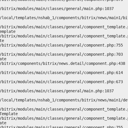
mplate

e

te

emplate

te
