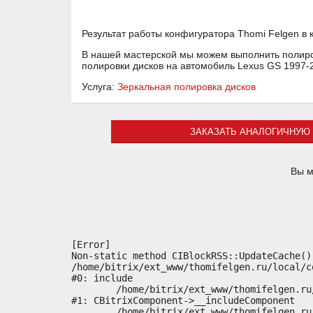
Результат работы конфигуратора Thomi Felgen в
В нашей мастерской мы можем выполнить полиров
полировки дисков на автомобиль Lexus GS 1997-
Услуга:
Зеркальная полировка дисков
ЗАКАЗАТЬ АНАЛОГИЧНУЮ 
Вы м
[Error] 

Non-static method CIBlockRSS::UpdateCache()
/home/bitrix/ext_www/thomifelgen.ru/local/c
#0: include

	/home/bitrix/ext_www/thomifelgen.ru/bitrix/modules/main/classes/general/component.php:614

#1: CBitrixComponent->__includeComponent

	/home/bitrix/ext_www/thomifelgen.ru/bitrix/modules/main/classes/general/component.php:673
