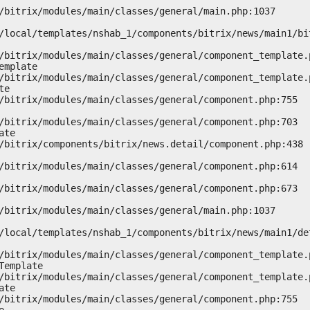
mplate

e

te

emplate

te
