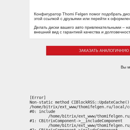
Конфигуратор Thomi Felgen помог подобрать дис
этой ссылкой с друзьями или перейти к оформле
Делать диски вашего авто привлекательными – н
внешний вид с гарантией качества и долговечнос
ЗАКАЗАТЬ АНАЛОГИЧНУЮ 
Вы м
[Error] 

Non-static method CIBlockRSS::UpdateCache()
/home/bitrix/ext_www/thomifelgen.ru/local/c
#0: include

	/home/bitrix/ext_www/thomifelgen.ru/bitrix/modules/main/classes/general/component.php:614

#1: CBitrixComponent->__includeComponent

	/home/bitrix/ext_www/thomifelgen.ru/bitrix/modules/main/classes/general/component.php:673
