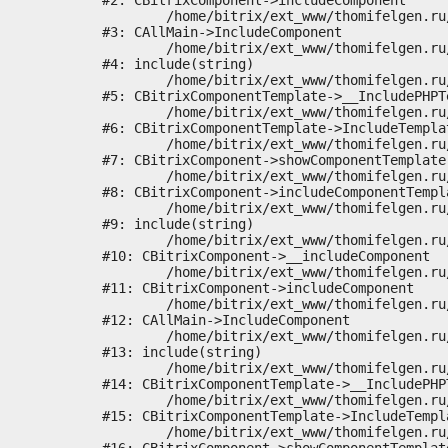
#2: CBitrixComponent->includeComponent

	/home/bitrix/ext_www/thomifelgen.ru/bitrix/modules/main/classes/general/main.php:1037

#3: CAllMain->IncludeComponent

	/home/bitrix/ext_www/thomifelgen.ru/local/templates/nshab_1/components/bitrix/news/main1/bitrix/news.detail/.default/template.php:29

#4: include(string)

	/home/bitrix/ext_www/thomifelgen.ru/bitrix/modules/main/classes/general/component_template.php:720

#5: CBitrixComponentTemplate->__IncludePHPTe
	/home/bitrix/ext_www/thomifelgen.ru/bitrix/modules/main/classes/general/component_template.php:815

#6: CBitrixComponentTemplate->IncludeTemplat
	/home/bitrix/ext_www/thomifelgen.ru/bitrix/modules/main/classes/general/component.php:755

#7: CBitrixComponent->showComponentTemplate

	/home/bitrix/ext_www/thomifelgen.ru/bitrix/modules/main/classes/general/component.php:703

#8: CBitrixComponent->includeComponentTempla
	/home/bitrix/ext_www/thomifelgen.ru/bitrix/components/bitrix/news.detail/component.php:438

#9: include(string)

	/home/bitrix/ext_www/thomifelgen.ru/bitrix/modules/main/classes/general/component.php:614

#10: CBitrixComponent->__includeComponent

	/home/bitrix/ext_www/thomifelgen.ru/bitrix/modules/main/classes/general/component.php:673

#11: CBitrixComponent->includeComponent

	/home/bitrix/ext_www/thomifelgen.ru/bitrix/modules/main/classes/general/main.php:1037

#12: CAllMain->IncludeComponent

	/home/bitrix/ext_www/thomifelgen.ru/local/templates/nshab_1/components/bitrix/news/main1/detail.php:15

#13: include(string)

	/home/bitrix/ext_www/thomifelgen.ru/bitrix/modules/main/classes/general/component_template.php:720

#14: CBitrixComponentTemplate->__IncludePHPT
	/home/bitrix/ext_www/thomifelgen.ru/bitrix/modules/main/classes/general/component_template.php:815

#15: CBitrixComponentTemplate->IncludeTempla
	/home/bitrix/ext_www/thomifelgen.ru/bitrix/modules/main/classes/general/component.php:755
