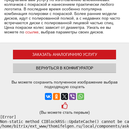
колпачков с покраской и нанесением практически любого
логотипа. В последнее время особенно популярна
комбинация полировки с покраской. Более ранние модели
дисков, идут с полированной полкой, а с недавних пор часто
встречаются диски с полированной лицевой частью спиц.
Цена покраски колес зависит от диаметра. Узнать ее вы
можете по
ссылке
, выбрав параметры своих дисков.
ЗАКАЗАТЬ АНАЛОГИЧНУЮ УСЛУГУ
ВЕРНУТЬСЯ В КОНФИГУРАТОР
Вы можете сохранить полученное изображение выбрав
подходящую соцсеть
(Вы можете стать первым)
[Error] 

Non-static method CIBlockRSS::UpdateCache() cannot be ca
/home/bitrix/ext_www/thomifelgen.ru/local/components/ask