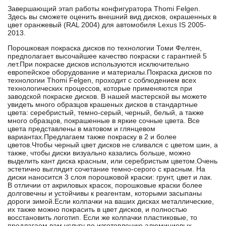
Завершающий этап работы конфигуратора Thomi Felgen.
Здесь вы сможете оценить внешний вид дисков, окрашенных в
цвет оранжевый (RAL 2004) для автомобиля Lexus IS 2005-
2013.
Порошковая покраска дисков по технологии Томи Фелген,
предполагает высочайшее качество покраски с гарантией 5
лет.При покраске дисков используются исключительно
европейское оборудование и материалы.Покраска дисков по
технологии Thomi Felgen, проходит с соблюдением всех
технологических процессов, которые применяются при
заводской покраске дисков. В нашей мастерской вы можете
увидеть много образцов крашеных дисков в стандартные
цвета: серебристый, темно-серый, черный, белый, а также
много образцов, покрашенные в яркие сочные цвета. Все
цвета представлены в матовом и глянцевом
вариантах.Предлагаем также покраску в 2 и более
цветов.Чтобы черный цвет дисков не сливался с цветом шин, а
также, чтобы диски визуально казались больше, можно
выделить кант диска красным, или серебристым цветом.Очень
эстетично выглядит сочетание темно-серого с красным. На
диски наносится 3 слоя порошковой краски: грунт, цвет и лак.
В отличии от акриловых красок, порошковые краски более
долговечны и устойчивы к реагентам, которыми засыпаны
дороги зимой.Если колпачки на ваших дисках металлические,
их также можно покрасить в цвет дисков, и полностью
восстановить логотип. Если же колпачки пластиковые, то
предлагаем вам услугу по изготовлению алюминиевых