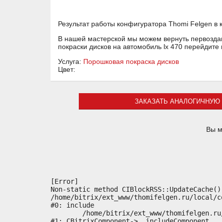
Результат работы конфигуратора Thomi Felgen в 
В нашей мастерской мы можем вернуть первоздан
покраски дисков на автомобиль lx 470 перейдите
Услуга:
Порошковая покраска дисков
Цвет:
ЗАКАЗАТЬ АНАЛОГИЧНУЮ 
Вы м
[Error] 

Non-static method CIBlockRSS::UpdateCache()
/home/bitrix/ext_www/thomifelgen.ru/local/c
#0: include

	/home/bitrix/ext_www/thomifelgen.ru/bitrix/modules/main/classes/general/component.php:614

#1: CBitrixComponent->__includeComponent
