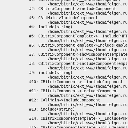
	/home/bitrix/ext_www/thomifelgen.ru/bitrix/modules/main/classes/general/component.php:673

#2: CBitrixComponent->includeComponent

	/home/bitrix/ext_www/thomifelgen.ru/bitrix/modules/main/classes/general/main.php:1037

#3: CAllMain->IncludeComponent

	/home/bitrix/ext_www/thomifelgen.ru/local/templates/nshab_1/components/bitrix/news/main1/bitrix/news.detail/.default/template.php:29

#4: include(string)

	/home/bitrix/ext_www/thomifelgen.ru/bitrix/modules/main/classes/general/component_template.php:720

#5: CBitrixComponentTemplate->__IncludePHPTe
	/home/bitrix/ext_www/thomifelgen.ru/bitrix/modules/main/classes/general/component_template.php:815

#6: CBitrixComponentTemplate->IncludeTemplat
	/home/bitrix/ext_www/thomifelgen.ru/bitrix/modules/main/classes/general/component.php:755

#7: CBitrixComponent->showComponentTemplate

	/home/bitrix/ext_www/thomifelgen.ru/bitrix/modules/main/classes/general/component.php:703

#8: CBitrixComponent->includeComponentTempla
	/home/bitrix/ext_www/thomifelgen.ru/bitrix/components/bitrix/news.detail/component.php:438

#9: include(string)

	/home/bitrix/ext_www/thomifelgen.ru/bitrix/modules/main/classes/general/component.php:614

#10: CBitrixComponent->__includeComponent

	/home/bitrix/ext_www/thomifelgen.ru/bitrix/modules/main/classes/general/component.php:673

#11: CBitrixComponent->includeComponent

	/home/bitrix/ext_www/thomifelgen.ru/bitrix/modules/main/classes/general/main.php:1037

#12: CAllMain->IncludeComponent

	/home/bitrix/ext_www/thomifelgen.ru/local/templates/nshab_1/components/bitrix/news/main1/detail.php:15

#13: include(string)

	/home/bitrix/ext_www/thomifelgen.ru/bitrix/modules/main/classes/general/component_template.php:720

#14: CBitrixComponentTemplate->__IncludePHPT
	/home/bitrix/ext_www/thomifelgen.ru/bitrix/modules/main/classes/general/component_template.php:815

#15: CBitrixComponentTemplate->IncludeTempla