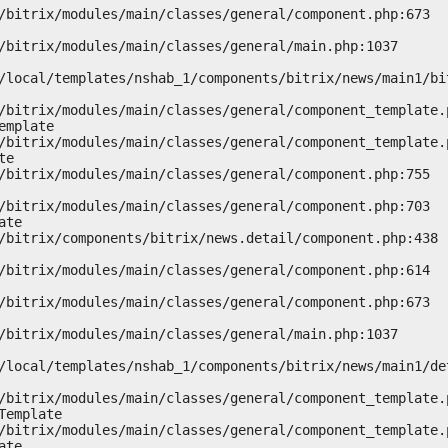
mplate

e

te

emplate

te
