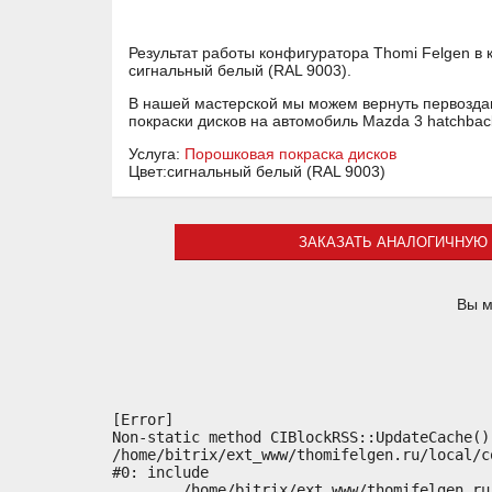
Результат работы конфигуратора Thomi Felgen в 
сигнальный белый (RAL 9003).
В нашей мастерской мы можем вернуть первоздан
покраски дисков на автомобиль Mazda 3 hatchba
Услуга:
Порошковая покраска дисков
Цвет:сигнальный белый (RAL 9003)
ЗАКАЗАТЬ АНАЛОГИЧНУЮ 
Вы м
[Error] 

Non-static method CIBlockRSS::UpdateCache()
/home/bitrix/ext_www/thomifelgen.ru/local/c
#0: include

	/home/bitrix/ext_www/thomifelgen.ru/bitrix/modules/main/classes/general/component.php:614
