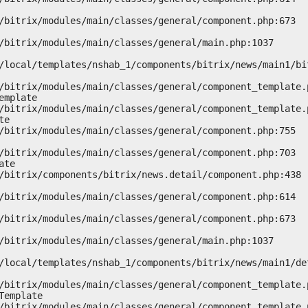
mplate

e

te

emplate
