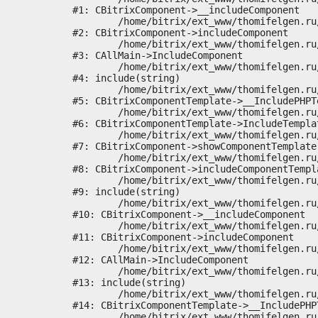
#1: CBitrixComponent->__includeComponent

	/home/bitrix/ext_www/thomifelgen.ru/bitrix/modules/main/classes/general/component.php:673

#2: CBitrixComponent->includeComponent

	/home/bitrix/ext_www/thomifelgen.ru/bitrix/modules/main/classes/general/main.php:1037

#3: CAllMain->IncludeComponent

	/home/bitrix/ext_www/thomifelgen.ru/local/templates/nshab_1/components/bitrix/news/main1/bitrix/news.detail/.default/template.php:29

#4: include(string)

	/home/bitrix/ext_www/thomifelgen.ru/bitrix/modules/main/classes/general/component_template.php:720

#5: CBitrixComponentTemplate->__IncludePHPTe
	/home/bitrix/ext_www/thomifelgen.ru/bitrix/modules/main/classes/general/component_template.php:815

#6: CBitrixComponentTemplate->IncludeTemplat
	/home/bitrix/ext_www/thomifelgen.ru/bitrix/modules/main/classes/general/component.php:755

#7: CBitrixComponent->showComponentTemplate

	/home/bitrix/ext_www/thomifelgen.ru/bitrix/modules/main/classes/general/component.php:703

#8: CBitrixComponent->includeComponentTempla
	/home/bitrix/ext_www/thomifelgen.ru/bitrix/components/bitrix/news.detail/component.php:438

#9: include(string)

	/home/bitrix/ext_www/thomifelgen.ru/bitrix/modules/main/classes/general/component.php:614

#10: CBitrixComponent->__includeComponent

	/home/bitrix/ext_www/thomifelgen.ru/bitrix/modules/main/classes/general/component.php:673

#11: CBitrixComponent->includeComponent

	/home/bitrix/ext_www/thomifelgen.ru/bitrix/modules/main/classes/general/main.php:1037

#12: CAllMain->IncludeComponent

	/home/bitrix/ext_www/thomifelgen.ru/local/templates/nshab_1/components/bitrix/news/main1/detail.php:15

#13: include(string)

	/home/bitrix/ext_www/thomifelgen.ru/bitrix/modules/main/classes/general/component_template.php:720

#14: CBitrixComponentTemplate->__IncludePHPT
	/home/bitrix/ext_www/thomifelgen.ru/bitrix/modules/main/classes/general/component_template.php:815
