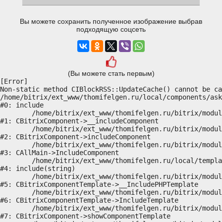
Вы можете сохранить полученное изображение выбрав
подходящую соцсеть
(Вы можете стать первым)
[Error] 

Non-static method CIBlockRSS::UpdateCache() cannot be ca
/home/bitrix/ext_www/thomifelgen.ru/local/components/ask
#0: include

	/home/bitrix/ext_www/thomifelgen.ru/bitrix/modules/main/classes/general/component.php:614

#1: CBitrixComponent->__includeComponent

	/home/bitrix/ext_www/thomifelgen.ru/bitrix/modules/main/classes/general/component.php:673

#2: CBitrixComponent->includeComponent

	/home/bitrix/ext_www/thomifelgen.ru/bitrix/modules/main/classes/general/main.php:1037

#3: CAllMain->IncludeComponent

	/home/bitrix/ext_www/thomifelgen.ru/local/templates/nshab_1/components/bitrix/news/main1/bitrix/news.detail/.default/template.php:29

#4: include(string)

	/home/bitrix/ext_www/thomifelgen.ru/bitrix/modules/main/classes/general/component_template.php:720

#5: CBitrixComponentTemplate->__IncludePHPTemplate

	/home/bitrix/ext_www/thomifelgen.ru/bitrix/modules/main/classes/general/component_template.php:815

#6: CBitrixComponentTemplate->IncludeTemplate

	/home/bitrix/ext_www/thomifelgen.ru/bitrix/modules/main/classes/general/component.php:755

#7: CBitrixComponent->showComponentTemplate
