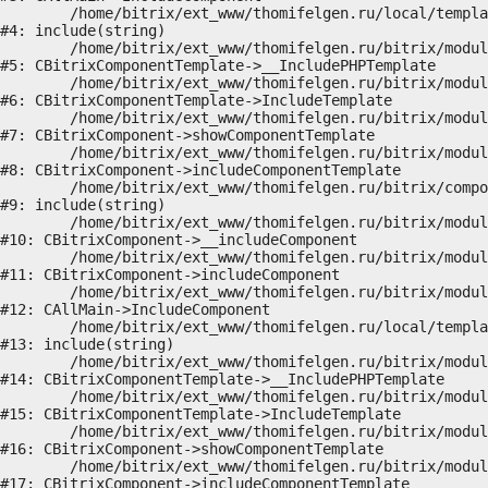
	/home/bitrix/ext_www/thomifelgen.ru/local/templates/nshab_1/components/bitrix/news/main1/bitrix/news.detail/.default/template.php:29

#4: include(string)

	/home/bitrix/ext_www/thomifelgen.ru/bitrix/modules/main/classes/general/component_template.php:720

#5: CBitrixComponentTemplate->__IncludePHPTemplate

	/home/bitrix/ext_www/thomifelgen.ru/bitrix/modules/main/classes/general/component_template.php:815

#6: CBitrixComponentTemplate->IncludeTemplate

	/home/bitrix/ext_www/thomifelgen.ru/bitrix/modules/main/classes/general/component.php:755

#7: CBitrixComponent->showComponentTemplate

	/home/bitrix/ext_www/thomifelgen.ru/bitrix/modules/main/classes/general/component.php:703

#8: CBitrixComponent->includeComponentTemplate

	/home/bitrix/ext_www/thomifelgen.ru/bitrix/components/bitrix/news.detail/component.php:438

#9: include(string)

	/home/bitrix/ext_www/thomifelgen.ru/bitrix/modules/main/classes/general/component.php:614

#10: CBitrixComponent->__includeComponent

	/home/bitrix/ext_www/thomifelgen.ru/bitrix/modules/main/classes/general/component.php:673

#11: CBitrixComponent->includeComponent

	/home/bitrix/ext_www/thomifelgen.ru/bitrix/modules/main/classes/general/main.php:1037

#12: CAllMain->IncludeComponent

	/home/bitrix/ext_www/thomifelgen.ru/local/templates/nshab_1/components/bitrix/news/main1/detail.php:15

#13: include(string)

	/home/bitrix/ext_www/thomifelgen.ru/bitrix/modules/main/classes/general/component_template.php:720

#14: CBitrixComponentTemplate->__IncludePHPTemplate

	/home/bitrix/ext_www/thomifelgen.ru/bitrix/modules/main/classes/general/component_template.php:815

#15: CBitrixComponentTemplate->IncludeTemplate

	/home/bitrix/ext_www/thomifelgen.ru/bitrix/modules/main/classes/general/component.php:755

#16: CBitrixComponent->showComponentTemplate

	/home/bitrix/ext_www/thomifelgen.ru/bitrix/modules/main/classes/general/component.php:703

#17: CBitrixComponent->includeComponentTemplate
