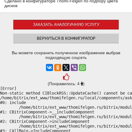
Сделано в конфигураторе Thomi Felgen по подбору цвета
дисков
ЗАКАЗАТЬ АНАЛОГИЧНУЮ УСЛУГУ
ВЕРНУТЬСЯ В КОНФИГУРАТОР
Вы можете сохранить полученное изображение выбрав
подходящую соцсеть
(Понравилось: 4
)
[Error] 

Non-static method CIBlockRSS::UpdateCache() cannot be ca
/home/bitrix/ext_www/thomifelgen.ru/local/components/ask
#0: include

	/home/bitrix/ext_www/thomifelgen.ru/bitrix/modules/main/classes/general/component.php:614

#1: CBitrixComponent->__includeComponent

	/home/bitrix/ext_www/thomifelgen.ru/bitrix/modules/main/classes/general/component.php:673

#2: CBitrixComponent->includeComponent

	/home/bitrix/ext_www/thomifelgen.ru/bitrix/modules/main/classes/general/main.php:1037

#3: CAllMain->IncludeComponent
