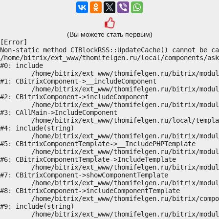
(Вы можете стать первым)
[Error] 

Non-static method CIBlockRSS::UpdateCache() cannot be ca
/home/bitrix/ext_www/thomifelgen.ru/local/components/ask
#0: include

	/home/bitrix/ext_www/thomifelgen.ru/bitrix/modules/main/classes/general/component.php:614

#1: CBitrixComponent->__includeComponent

	/home/bitrix/ext_www/thomifelgen.ru/bitrix/modules/main/classes/general/component.php:673

#2: CBitrixComponent->includeComponent

	/home/bitrix/ext_www/thomifelgen.ru/bitrix/modules/main/classes/general/main.php:1037

#3: CAllMain->IncludeComponent

	/home/bitrix/ext_www/thomifelgen.ru/local/templates/nshab_1/components/bitrix/news/main1/bitrix/news.detail/.default/template.php:29

#4: include(string)

	/home/bitrix/ext_www/thomifelgen.ru/bitrix/modules/main/classes/general/component_template.php:720

#5: CBitrixComponentTemplate->__IncludePHPTemplate

	/home/bitrix/ext_www/thomifelgen.ru/bitrix/modules/main/classes/general/component_template.php:815

#6: CBitrixComponentTemplate->IncludeTemplate

	/home/bitrix/ext_www/thomifelgen.ru/bitrix/modules/main/classes/general/component.php:755

#7: CBitrixComponent->showComponentTemplate

	/home/bitrix/ext_www/thomifelgen.ru/bitrix/modules/main/classes/general/component.php:703

#8: CBitrixComponent->includeComponentTemplate

	/home/bitrix/ext_www/thomifelgen.ru/bitrix/components/bitrix/news.detail/component.php:438

#9: include(string)

	/home/bitrix/ext_www/thomifelgen.ru/bitrix/modules/main/classes/general/component.php:614
