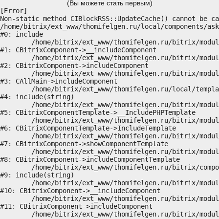
(Вы можете стать первым)
[Error] 

Non-static method CIBlockRSS::UpdateCache() cannot be ca
/home/bitrix/ext_www/thomifelgen.ru/local/components/ask
#0: include

	/home/bitrix/ext_www/thomifelgen.ru/bitrix/modules/main/classes/general/component.php:614

#1: CBitrixComponent->__includeComponent

	/home/bitrix/ext_www/thomifelgen.ru/bitrix/modules/main/classes/general/component.php:673

#2: CBitrixComponent->includeComponent

	/home/bitrix/ext_www/thomifelgen.ru/bitrix/modules/main/classes/general/main.php:1037

#3: CAllMain->IncludeComponent

	/home/bitrix/ext_www/thomifelgen.ru/local/templates/nshab_1/components/bitrix/news/main1/bitrix/news.detail/.default/template.php:29

#4: include(string)

	/home/bitrix/ext_www/thomifelgen.ru/bitrix/modules/main/classes/general/component_template.php:720

#5: CBitrixComponentTemplate->__IncludePHPTemplate

	/home/bitrix/ext_www/thomifelgen.ru/bitrix/modules/main/classes/general/component_template.php:815

#6: CBitrixComponentTemplate->IncludeTemplate

	/home/bitrix/ext_www/thomifelgen.ru/bitrix/modules/main/classes/general/component.php:755

#7: CBitrixComponent->showComponentTemplate

	/home/bitrix/ext_www/thomifelgen.ru/bitrix/modules/main/classes/general/component.php:703

#8: CBitrixComponent->includeComponentTemplate

	/home/bitrix/ext_www/thomifelgen.ru/bitrix/components/bitrix/news.detail/component.php:438

#9: include(string)

	/home/bitrix/ext_www/thomifelgen.ru/bitrix/modules/main/classes/general/component.php:614

#10: CBitrixComponent->__includeComponent

	/home/bitrix/ext_www/thomifelgen.ru/bitrix/modules/main/classes/general/component.php:673

#11: CBitrixComponent->includeComponent

	/home/bitrix/ext_www/thomifelgen.ru/bitrix/modules/main/classes/general/main.php:1037
