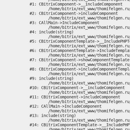
#1: CBitrixComponent->__includeComponent

	/home/bitrix/ext_www/thomifelgen.ru/bitrix/modules/main/classes/general/component.php:673

#2: CBitrixComponent->includeComponent

	/home/bitrix/ext_www/thomifelgen.ru/bitrix/modules/main/classes/general/main.php:1037

#3: CAllMain->IncludeComponent

	/home/bitrix/ext_www/thomifelgen.ru/local/templates/nshab_1/components/bitrix/news/main1/bitrix/news.detail/.default/template.php:29

#4: include(string)

	/home/bitrix/ext_www/thomifelgen.ru/bitrix/modules/main/classes/general/component_template.php:720

#5: CBitrixComponentTemplate->__IncludePHPTe
	/home/bitrix/ext_www/thomifelgen.ru/bitrix/modules/main/classes/general/component_template.php:815

#6: CBitrixComponentTemplate->IncludeTemplat
	/home/bitrix/ext_www/thomifelgen.ru/bitrix/modules/main/classes/general/component.php:755

#7: CBitrixComponent->showComponentTemplate

	/home/bitrix/ext_www/thomifelgen.ru/bitrix/modules/main/classes/general/component.php:703

#8: CBitrixComponent->includeComponentTempla
	/home/bitrix/ext_www/thomifelgen.ru/bitrix/components/bitrix/news.detail/component.php:438

#9: include(string)

	/home/bitrix/ext_www/thomifelgen.ru/bitrix/modules/main/classes/general/component.php:614

#10: CBitrixComponent->__includeComponent

	/home/bitrix/ext_www/thomifelgen.ru/bitrix/modules/main/classes/general/component.php:673

#11: CBitrixComponent->includeComponent

	/home/bitrix/ext_www/thomifelgen.ru/bitrix/modules/main/classes/general/main.php:1037

#12: CAllMain->IncludeComponent

	/home/bitrix/ext_www/thomifelgen.ru/local/templates/nshab_1/components/bitrix/news/main1/detail.php:15

#13: include(string)

	/home/bitrix/ext_www/thomifelgen.ru/bitrix/modules/main/classes/general/component_template.php:720

#14: CBitrixComponentTemplate->__IncludePHPT
	/home/bitrix/ext_www/thomifelgen.ru/bitrix/modules/main/classes/general/component_template.php:815
