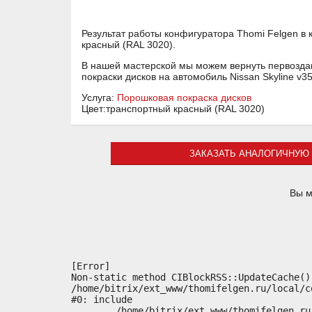
Результат работы конфигуратора Thomi Felgen в 
красный (RAL 3020).
В нашей мастерской мы можем вернуть первоздан
покраски дисков на автомобиль Nissan Skyline v
Услуга:
Порошковая покраска дисков
Цвет:транспортный красный (RAL 3020)
ЗАКАЗАТЬ АНАЛОГИЧНУЮ 
Вы м
[Error] 

Non-static method CIBlockRSS::UpdateCache()
/home/bitrix/ext_www/thomifelgen.ru/local/c
#0: include

	/home/bitrix/ext_www/thomifelgen.ru/bitrix/modules/main/classes/general/component.php:614
