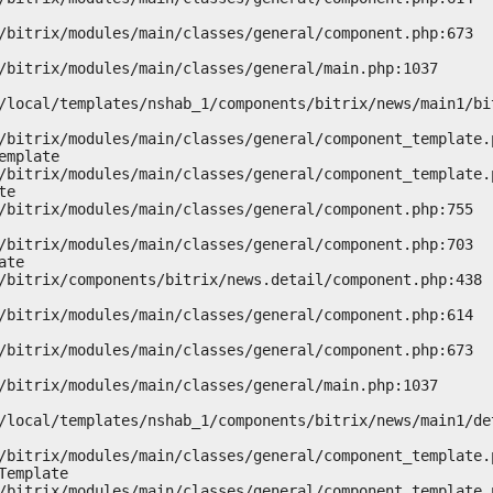
mplate

e

te

emplate
