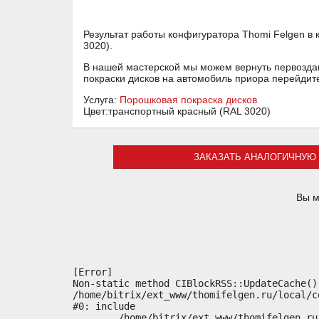
Результат работы конфигуратора Thomi Felgen в
3020).
В нашей мастерской мы можем вернуть первоздан
покраски дисков на автомобиль приора перейдит
Услуга:
Порошковая покраска дисков
Цвет:транспортный красный (RAL 3020)
ЗАКАЗАТЬ АНАЛОГИЧНУЮ 
Вы м
[Error] 

Non-static method CIBlockRSS::UpdateCache()
/home/bitrix/ext_www/thomifelgen.ru/local/c
#0: include

	/home/bitrix/ext_www/thomifelgen.ru/bitrix/modules/main/classes/general/component.php:614
