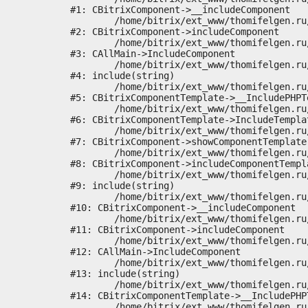
#1: CBitrixComponent->__includeComponent

	/home/bitrix/ext_www/thomifelgen.ru/bitrix/modules/main/classes/general/component.php:673

#2: CBitrixComponent->includeComponent

	/home/bitrix/ext_www/thomifelgen.ru/bitrix/modules/main/classes/general/main.php:1037

#3: CAllMain->IncludeComponent

	/home/bitrix/ext_www/thomifelgen.ru/local/templates/nshab_1/components/bitrix/news/main1/bitrix/news.detail/.default/template.php:29

#4: include(string)

	/home/bitrix/ext_www/thomifelgen.ru/bitrix/modules/main/classes/general/component_template.php:720

#5: CBitrixComponentTemplate->__IncludePHPTe
	/home/bitrix/ext_www/thomifelgen.ru/bitrix/modules/main/classes/general/component_template.php:815

#6: CBitrixComponentTemplate->IncludeTemplat
	/home/bitrix/ext_www/thomifelgen.ru/bitrix/modules/main/classes/general/component.php:755

#7: CBitrixComponent->showComponentTemplate

	/home/bitrix/ext_www/thomifelgen.ru/bitrix/modules/main/classes/general/component.php:703

#8: CBitrixComponent->includeComponentTempla
	/home/bitrix/ext_www/thomifelgen.ru/bitrix/components/bitrix/news.detail/component.php:438

#9: include(string)

	/home/bitrix/ext_www/thomifelgen.ru/bitrix/modules/main/classes/general/component.php:614

#10: CBitrixComponent->__includeComponent

	/home/bitrix/ext_www/thomifelgen.ru/bitrix/modules/main/classes/general/component.php:673

#11: CBitrixComponent->includeComponent

	/home/bitrix/ext_www/thomifelgen.ru/bitrix/modules/main/classes/general/main.php:1037

#12: CAllMain->IncludeComponent

	/home/bitrix/ext_www/thomifelgen.ru/local/templates/nshab_1/components/bitrix/news/main1/detail.php:15

#13: include(string)

	/home/bitrix/ext_www/thomifelgen.ru/bitrix/modules/main/classes/general/component_template.php:720

#14: CBitrixComponentTemplate->__IncludePHPT
	/home/bitrix/ext_www/thomifelgen.ru/bitrix/modules/main/classes/general/component_template.php:815
