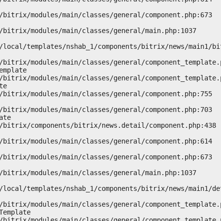
mplate

e

te

emplate
