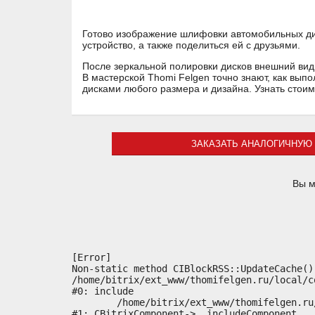
Готово изображение шлифовки автомобильных дис
устройство, а также поделиться ей с друзьями.
После зеркальной полировки дисков внешний вид 
В мастерской Thomi Felgen точно знают, как вып
дисками любого размера и дизайна. Узнать стои
ЗАКАЗАТЬ АНАЛОГИЧНУЮ 
Вы м
[Error] 

Non-static method CIBlockRSS::UpdateCache()
/home/bitrix/ext_www/thomifelgen.ru/local/c
#0: include

	/home/bitrix/ext_www/thomifelgen.ru/bitrix/modules/main/classes/general/component.php:614

#1: CBitrixComponent->__includeComponent
