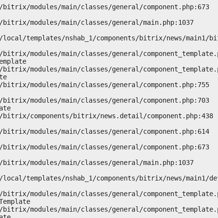
mplate

e

te

emplate

te
