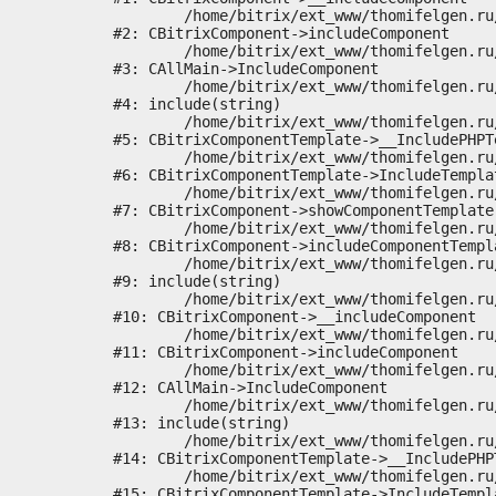
	/home/bitrix/ext_www/thomifelgen.ru/bitrix/modules/main/classes/general/component.php:673

#2: CBitrixComponent->includeComponent

	/home/bitrix/ext_www/thomifelgen.ru/bitrix/modules/main/classes/general/main.php:1037

#3: CAllMain->IncludeComponent

	/home/bitrix/ext_www/thomifelgen.ru/local/templates/nshab_1/components/bitrix/news/main1/bitrix/news.detail/.default/template.php:29

#4: include(string)

	/home/bitrix/ext_www/thomifelgen.ru/bitrix/modules/main/classes/general/component_template.php:720

#5: CBitrixComponentTemplate->__IncludePHPTe
	/home/bitrix/ext_www/thomifelgen.ru/bitrix/modules/main/classes/general/component_template.php:815

#6: CBitrixComponentTemplate->IncludeTemplat
	/home/bitrix/ext_www/thomifelgen.ru/bitrix/modules/main/classes/general/component.php:755

#7: CBitrixComponent->showComponentTemplate

	/home/bitrix/ext_www/thomifelgen.ru/bitrix/modules/main/classes/general/component.php:703

#8: CBitrixComponent->includeComponentTempla
	/home/bitrix/ext_www/thomifelgen.ru/bitrix/components/bitrix/news.detail/component.php:438

#9: include(string)

	/home/bitrix/ext_www/thomifelgen.ru/bitrix/modules/main/classes/general/component.php:614

#10: CBitrixComponent->__includeComponent

	/home/bitrix/ext_www/thomifelgen.ru/bitrix/modules/main/classes/general/component.php:673

#11: CBitrixComponent->includeComponent

	/home/bitrix/ext_www/thomifelgen.ru/bitrix/modules/main/classes/general/main.php:1037

#12: CAllMain->IncludeComponent

	/home/bitrix/ext_www/thomifelgen.ru/local/templates/nshab_1/components/bitrix/news/main1/detail.php:15

#13: include(string)

	/home/bitrix/ext_www/thomifelgen.ru/bitrix/modules/main/classes/general/component_template.php:720

#14: CBitrixComponentTemplate->__IncludePHPT
	/home/bitrix/ext_www/thomifelgen.ru/bitrix/modules/main/classes/general/component_template.php:815

#15: CBitrixComponentTemplate->IncludeTempla