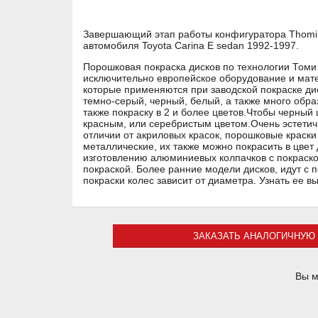
Завершающий этап работы конфигуратора Thomi F
автомобиля Toyota Carina E sedan 1992-1997.
Порошковая покраска дисков по технологии Томи 
исключительно европейское оборудование и мате
которые применяются при заводской покраске ди
темно-серый, черный, белый, а также много обр
также покраску в 2 и более цветов.Чтобы черный 
красным, или серебристым цветом.Очень эстетично
отличии от акриловых красок, порошковые краски
металлические, их также можно покрасить в цвет 
изготовлению алюминиевых колпачков с покраско
покраской. Более ранние модели дисков, идут с 
покраски колес зависит от диаметра. Узнать ее 
ЗАКАЗАТЬ АНАЛОГИЧНУЮ 
Вы м