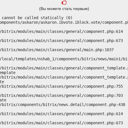
(Вы можете стать первым)
 cannot be called statically (0)

omponents/askaron/askaron.ibvote.iblock.vote/component.ph
mplate

e

te
