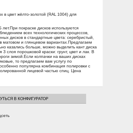
 в цвет жёлто-золотой (RAL 1004) для
5 лет.При покраске дисков используются
облюдением всех технологических процессов,
ных дисков в стандартные цвета: серебристый,
 в матовом и глянцевом вариантах.Предлагаем
льно казались больше, можно выделить кант диска
3 слоя порошковой краски: грунт, цвет и лак. В
ороги зимой.Если колпачки на ваших дисках
иковые, то предлагаем вам услугу по
 особенно популярна комбинация полировки с
 полированной лицевой частью спиц. Цена
УТЬСЯ В КОНФИГУРАТОР
цсеть