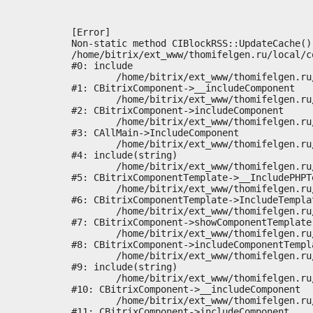
[Error] 

Non-static method CIBlockRSS::UpdateCache()
/home/bitrix/ext_www/thomifelgen.ru/local/c
#0: include

	/home/bitrix/ext_www/thomifelgen.ru/bitrix/modules/main/classes/general/component.php:614

#1: CBitrixComponent->__includeComponent

	/home/bitrix/ext_www/thomifelgen.ru/bitrix/modules/main/classes/general/component.php:673

#2: CBitrixComponent->includeComponent

	/home/bitrix/ext_www/thomifelgen.ru/bitrix/modules/main/classes/general/main.php:1037

#3: CAllMain->IncludeComponent

	/home/bitrix/ext_www/thomifelgen.ru/local/templates/nshab_1/components/bitrix/news/main1/bitrix/news.detail/.default/template.php:29

#4: include(string)

	/home/bitrix/ext_www/thomifelgen.ru/bitrix/modules/main/classes/general/component_template.php:720

#5: CBitrixComponentTemplate->__IncludePHPTe
	/home/bitrix/ext_www/thomifelgen.ru/bitrix/modules/main/classes/general/component_template.php:815

#6: CBitrixComponentTemplate->IncludeTemplat
	/home/bitrix/ext_www/thomifelgen.ru/bitrix/modules/main/classes/general/component.php:755

#7: CBitrixComponent->showComponentTemplate

	/home/bitrix/ext_www/thomifelgen.ru/bitrix/modules/main/classes/general/component.php:703

#8: CBitrixComponent->includeComponentTempla
	/home/bitrix/ext_www/thomifelgen.ru/bitrix/components/bitrix/news.detail/component.php:438

#9: include(string)

	/home/bitrix/ext_www/thomifelgen.ru/bitrix/modules/main/classes/general/component.php:614

#10: CBitrixComponent->__includeComponent

	/home/bitrix/ext_www/thomifelgen.ru/bitrix/modules/main/classes/general/component.php:673

#11: CBitrixComponent->includeComponent
