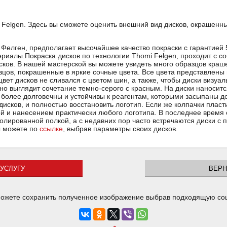
elgen. Здесь вы сможете оценить внешний вид дисков, окрашенных
Фелген, предполагает высочайшее качество покраски с гарантией 
риалы.Покраска дисков по технологии Thomi Felgen, проходит с с
сков. В нашей мастерской вы можете увидеть много образцов краше
азцов, покрашенные в яркие сочные цвета. Все цвета представлены
цвет дисков не сливался с цветом шин, а также, чтобы диски визуа
 выглядит сочетание темно-серого с красным. На диски наносится 
 более долговечны и устойчивы к реагентам, которыми засыпаны д
дисков, и полностью восстановить логотип. Если же колпачки пласт
й и нанесением практически любого логотипа. В последнее время
полированной полкой, а с недавних пор часто встречаются диски с
вы можете по
ссылке
, выбрав параметры своих дисков.
УСЛУГУ
ВЕРН
ожете сохранить полученное изображение выбрав подходящую со