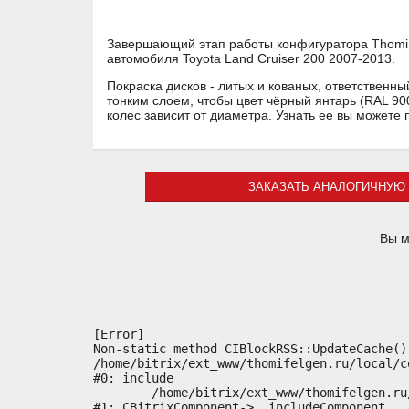
Завершающий этап работы конфигуратора Thomi F
автомобиля Toyota Land Cruiser 200 2007-2013.
Покраска дисков - литых и кованых, ответственн
тонким слоем, чтобы цвет чёрный янтарь (RAL 90
колес зависит от диаметра. Узнать ее вы можете
ЗАКАЗАТЬ АНАЛОГИЧНУЮ 
Вы м
[Error] 

Non-static method CIBlockRSS::UpdateCache()
/home/bitrix/ext_www/thomifelgen.ru/local/c
#0: include

	/home/bitrix/ext_www/thomifelgen.ru/bitrix/modules/main/classes/general/component.php:614

#1: CBitrixComponent->__includeComponent
