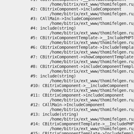
	/home/bitrix/ext_www/thomifelgen.ru/bitrix/modules/main/classes/general/component.php:673

#2: CBitrixComponent->includeComponent

	/home/bitrix/ext_www/thomifelgen.ru/bitrix/modules/main/classes/general/main.php:1037

#3: CAllMain->IncludeComponent

	/home/bitrix/ext_www/thomifelgen.ru/local/templates/nshab_1/components/bitrix/news/main1/bitrix/news.detail/.default/template.php:29

#4: include(string)

	/home/bitrix/ext_www/thomifelgen.ru/bitrix/modules/main/classes/general/component_template.php:720

#5: CBitrixComponentTemplate->__IncludePHPTe
	/home/bitrix/ext_www/thomifelgen.ru/bitrix/modules/main/classes/general/component_template.php:815

#6: CBitrixComponentTemplate->IncludeTemplat
	/home/bitrix/ext_www/thomifelgen.ru/bitrix/modules/main/classes/general/component.php:755

#7: CBitrixComponent->showComponentTemplate

	/home/bitrix/ext_www/thomifelgen.ru/bitrix/modules/main/classes/general/component.php:703

#8: CBitrixComponent->includeComponentTempla
	/home/bitrix/ext_www/thomifelgen.ru/bitrix/components/bitrix/news.detail/component.php:438

#9: include(string)

	/home/bitrix/ext_www/thomifelgen.ru/bitrix/modules/main/classes/general/component.php:614

#10: CBitrixComponent->__includeComponent

	/home/bitrix/ext_www/thomifelgen.ru/bitrix/modules/main/classes/general/component.php:673

#11: CBitrixComponent->includeComponent

	/home/bitrix/ext_www/thomifelgen.ru/bitrix/modules/main/classes/general/main.php:1037

#12: CAllMain->IncludeComponent

	/home/bitrix/ext_www/thomifelgen.ru/local/templates/nshab_1/components/bitrix/news/main1/detail.php:15

#13: include(string)

	/home/bitrix/ext_www/thomifelgen.ru/bitrix/modules/main/classes/general/component_template.php:720

#14: CBitrixComponentTemplate->__IncludePHPT
	/home/bitrix/ext_www/thomifelgen.ru/bitrix/modules/main/classes/general/component_template.php:815

#15: CBitrixComponentTemplate->IncludeTempla