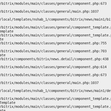
mplate

e

te

emplate

te
